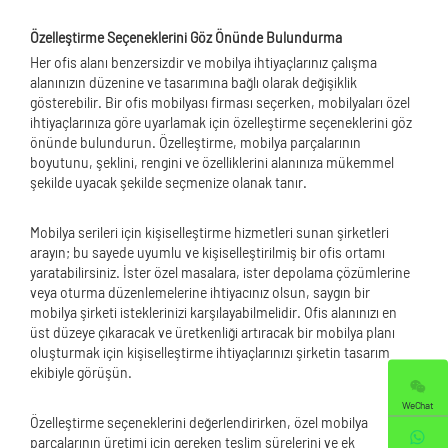
Özelleştirme Seçeneklerini Göz Önünde Bulundurma
Her ofis alanı benzersizdir ve mobilya ihtiyaçlarınız çalışma
alanınızın düzenine ve tasarımına bağlı olarak değişiklik
gösterebilir. Bir ofis mobilyası firması seçerken, mobilyaları özel
ihtiyaçlarınıza göre uyarlamak için özelleştirme seçeneklerini göz
önünde bulundurun. Özelleştirme, mobilya parçalarının
boyutunu, şeklini, rengini ve özelliklerini alanınıza mükemmel
şekilde uyacak şekilde seçmenize olanak tanır.
Mobilya serileri için kişiselleştirme hizmetleri sunan şirketleri
arayın; bu sayede uyumlu ve kişiselleştirilmiş bir ofis ortamı
yaratabilirsiniz. İster özel masalara, ister depolama çözümlerine
veya oturma düzenlemelerine ihtiyacınız olsun, saygın bir
mobilya şirketi isteklerinizi karşılayabilmelidir. Ofis alanınızı en
üst düzeye çıkaracak ve üretkenliği artıracak bir mobilya planı
oluşturmak için kişiselleştirme ihtiyaçlarınızı şirketin tasarım
ekibiyle görüşün.
WeChat
Özelleştirme seçeneklerini değerlendirirken, özel mobilya
parçalarının üretimi için gereken teslim sürelerini ve ek