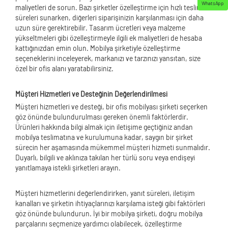
WhatsApp
maliyetleri de sorun. Bazı şirketler özelleştirme için hızlı teslimat
süreleri sunarken, diğerleri siparişinizin karşılanması için daha
uzun süre gerektirebilir. Tasarım ücretleri veya malzeme
yükseltmeleri gibi özelleştirmeyle ilgili ek maliyetleri de hesaba
kattığınızdan emin olun. Mobilya şirketiyle özelleştirme
seçeneklerini inceleyerek, markanızı ve tarzınızı yansıtan, size
özel bir ofis alanı yaratabilirsiniz.
Müşteri Hizmetleri ve Desteğinin Değerlendirilmesi
Müşteri hizmetleri ve desteği, bir ofis mobilyası şirketi seçerken
göz önünde bulundurulması gereken önemli faktörlerdir.
Ürünleri hakkında bilgi almak için iletişime geçtiğiniz andan
mobilya teslimatına ve kurulumuna kadar, saygın bir şirket
sürecin her aşamasında mükemmel müşteri hizmeti sunmalıdır.
Duyarlı, bilgili ve aklınıza takılan her türlü soru veya endişeyi
yanıtlamaya istekli şirketleri arayın.
Müşteri hizmetlerini değerlendirirken, yanıt süreleri, iletişim
kanalları ve şirketin ihtiyaçlarınızı karşılama isteği gibi faktörleri
göz önünde bulundurun. İyi bir mobilya şirketi, doğru mobilya
parçalarını seçmenize yardımcı olabilecek, özelleştirme