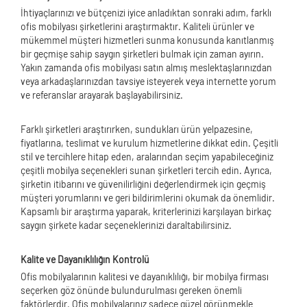
İhtiyaçlarınızı ve bütçenizi iyice anladıktan sonraki adım, farklı
ofis mobilyası şirketlerini araştırmaktır. Kaliteli ürünler ve
mükemmel müşteri hizmetleri sunma konusunda kanıtlanmış
bir geçmişe sahip saygın şirketleri bulmak için zaman ayırın.
Yakın zamanda ofis mobilyası satın almış meslektaşlarınızdan
veya arkadaşlarınızdan tavsiye isteyerek veya internette yorum
ve referanslar arayarak başlayabilirsiniz.
Farklı şirketleri araştırırken, sundukları ürün yelpazesine,
fiyatlarına, teslimat ve kurulum hizmetlerine dikkat edin. Çeşitli
stil ve tercihlere hitap eden, aralarından seçim yapabileceğiniz
çeşitli mobilya seçenekleri sunan şirketleri tercih edin. Ayrıca,
şirketin itibarını ve güvenilirliğini değerlendirmek için geçmiş
müşteri yorumlarını ve geri bildirimlerini okumak da önemlidir.
Kapsamlı bir araştırma yaparak, kriterlerinizi karşılayan birkaç
saygın şirkete kadar seçeneklerinizi daraltabilirsiniz.
Kalite ve Dayanıklılığın Kontrolü
Ofis mobilyalarının kalitesi ve dayanıklılığı, bir mobilya firması
seçerken göz önünde bulundurulması gereken önemli
faktörlerdir. Ofis mobilyalarınız sadece güzel görünmekle