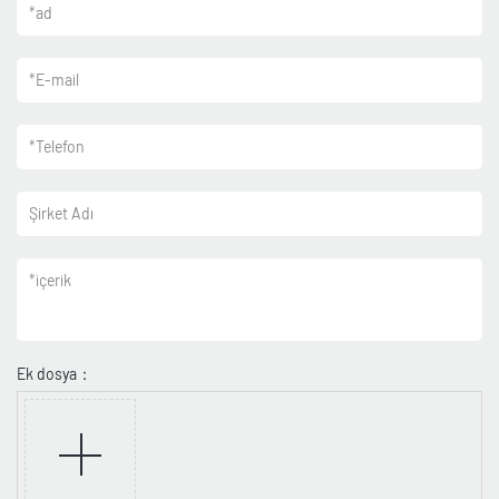
*
ad
*
E-mail
*
Telefon
Şirket Adı
*
içerik
Ek dosya：