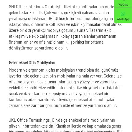
WeChat
GHI Office Interiors, Çin'de işbirlikçi ofis mobilyalarının önde
gelen tedarikçisidir. Çok yönlü, çok işlevli çalışma alanları
yaratmaya odaklanan GHI Office Interiors, modüler çalışma
WhatsApp
istasyonları, dinlenme koltukları ve işbirlikçi masalar dahil olmak
üzere bir dizi yenilikçi mobilya çözümü sunar. Tasarım ekibi,
etkileşimi ve ekip çalışmasını kolaylaştıran alanlar yaratmanın
önemini anlar ve ofisinizi dinamik, işbirlikçi bir ortama
dönüştürmenize yardımcı olabilir.
Geleneksel Ofis Mobilyaları
Modern ve ergonomik ofis mobilyaları trend olsa da, günümüz
işyerlerinde geleneksel ofis mobilyalarına hala yer var. Geleneksel
ofis mobilyaları klasik tasarımlar, zengin yüzeyler ve zamansız
çekicilikle karakterize edilir. İster sofistike bir yönetici ofisi, ister
sıcak ve davetkar bir resepsiyon alanı veya geleneksel bir
konferans odası yaratmak isteyin, geleneksel ofis mobilyaları
zamansız ve zarif bir görünüm elde etmenize yardımcı olabilir.
JKL Office Furnishings, Çin'de geleneksel ofis mobilyalarının
güvenilir bir tedarikçisidir. Klasik stillerde ve kaplamalarda geniş
bir masa, sandalye, kitaplık ve depolama ünitesi yelpazesiyle JKL