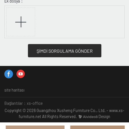
Ek dosya：
ŞİMDİ SORGULAMA GÖNDER
site haritası
Bağlantılar：
xs-office
Copyright © 2026 Guangzhou Xusheng Furniture Co., Ltd. - www.xs-
furniture.net All Rights Reserved.
Design