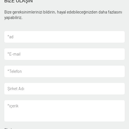
BİZE ULAŞIN
Bize gereksinimlerinizi bildirin, hayal edebileceğinizden daha fazlasını
yapabiliriz.
*
ad
*
E-mail
*
Telefon
Şirket Adı
*
içerik