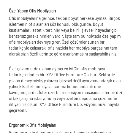
Özel Yapım Ofis Mobilyaları
Ofis mobilyalarına gelince, tek bir boyut herkese uymaz. Birçok
işletmenin ofis alanları söz konusu olduğunda, boyut
kısıtlamaları, estetik tercihler veya belirli işlevsel ihtiyaçlar gibi
benzersiz gereksinimleri vardır. İşte tam bu noktada özel yapım
ofis mobilyaları devreye girer. Özel çözümler sunan bir
tedarikçiyle çalışarak, ofisinizdeki her mobilya parçasının tam
olarak sizin özelliklerinize göre uyarlanmasını sağlayabilirsiniz.
Özel çözümlerde uzmanlaşmış en iyi Çin ofis mobilyası
tedarikçilerinden biri XYZ
Office Furniture
Co.'dur. Sektörde
yılların deneyimiyle, yalnızca işlevsel değil aynı zamanda şık olan
yüksek kaliteli mobilyalar sunma konusunda bir üne
kavuşmuşlardır. İster özel bir resepsiyon masasına, ister bir dizi
ortak çalışma istasyonuna veya özel bir depolama çözümüne
ihtiyacınız olsun, XYZ Office Furniture Co. vizyonunuzu hayata
geçirebilir.
Ergonomik Ofis Mobilyaları
Günümüzün hızlı tempolu çalışma ortamında, çalışanların