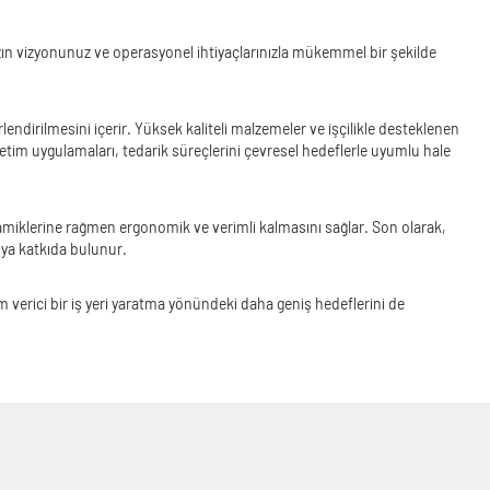
nızın vizyonunuz ve operasyonel ihtiyaçlarınızla mükemmel bir şekilde
rlendirilmesini içerir. Yüksek kaliteli malzemeler ve işçilikle desteklenen
retim uygulamaları, tedarik süreçlerini çevresel hedeflerle uyumlu hale
dinamiklerine rağmen ergonomik ve verimli kalmasını sağlar. Son olarak,
ıya katkıda bulunur.
m verici bir iş yeri yaratma yönündeki daha geniş hedeflerini de