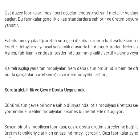
Üst düzey fabrikalar, masif sert ağaçlar, endüstriyel sınıf metaller ve d
sağlar. Bu fabrikalar genellikle katı standartlara sahiptir ve üretim boyunc
yansıtır.
Fabrikanın uyguladığı üretim süreçleri de nihai ürünün kalitesi hakkında ço
Estetik detaylar ve yapısal sağlamlık arasında bir denge kurarlar. Neler s
Ayrıca, fabrikanın endüstri testlerinde tanınmış kalite sertifikalarına ve
Kaliteli işçiliği yansıtan mobilyalar, hem daha uzun ömürlüdür hem de ofis
bu da çalışanların üretkenliğini ve memnuniyetini artırır.
Sürdürülebilirlik ve Çevre Dostu Uygulamalar
Günümüzün çevre bilincine sahip dünyasında, ofis mobilyası üreticisi seçer
yöntemlerle üretilen mobilyaları seçmek bu hedeflerle örtüşüyor.
Saygın bir ofis mobilyası fabrikası, çevre dostu üretim süreçlerine bağlı
üretim teknikleriyle atıkları en aza indirmeyi içerebilir. Bazı fabrikalar 