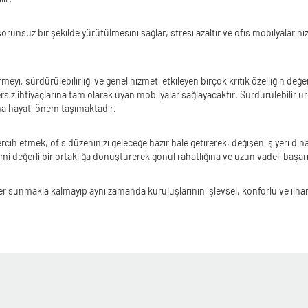
orunsuz bir şekilde yürütülmesini sağlar, stresi azaltır ve ofis mobilyaları
meyi, sürdürülebilirliği ve genel hizmeti etkileyen birçok kritik özelliğin değe
siz ihtiyaçlarına tam olarak uyan mobilyalar sağlayacaktır. Sürdürülebilir ü
aha hayati önem taşımaktadır.
 tercih etmek, ofis düzeninizi geleceğe hazır hale getirerek, değişen iş yeri 
emi değerli bir ortaklığa dönüştürerek gönül rahatlığına ve uzun vadeli başar
nler sunmakla kalmayıp aynı zamanda kuruluşlarının işlevsel, konforlu ve ilha