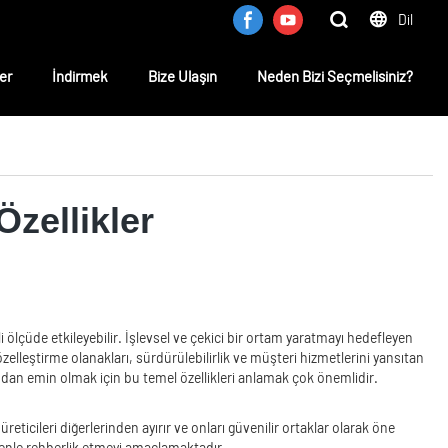
Dil
er
İndirmek
Bize Ulaşın
Neden Bizi Seçmelisiniz?
zellikler
ölçüde etkileyebilir. İşlevsel ve çekici bir ortam yaratmayı hedefleyen
 özelleştirme olanakları, sürdürülebilirlik ve müşteri hizmetlerini yansıtan
ığından emin olmak için bu temel özellikleri anlamak çok önemlidir.
ticileri diğerlerinden ayırır ve onları güvenilir ortaklar olarak öne
üvenle rehberlik etmeyi amaçlamaktadır.