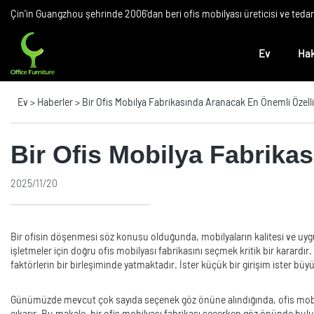
Çin'in Guangzhou şehrinde 2006'dan beri ofis mobilyası üreticisi ve teda
Ev
Hak
Ev
>
Haberler
>
Bir Ofis Mobilya Fabrikasında Aranacak En Önemli Özelli
Bir Ofis Mobilya Fabrika
2025/11/20
Bir ofisin döşenmesi söz konusu olduğunda, mobilyaların kalitesi ve uygun
işletmeler için doğru ofis mobilyası fabrikasını seçmek kritik bir karardır.
faktörlerin bir birleşiminde yatmaktadır. İster küçük bir girişim ister büyü
Günümüzde mevcut çok sayıda seçenek göz önüne alındığında, ofis mobilyası 
çıkarır. Bu makale, bir ofis mobilyası fabrikası seçerken göz önünde bulu