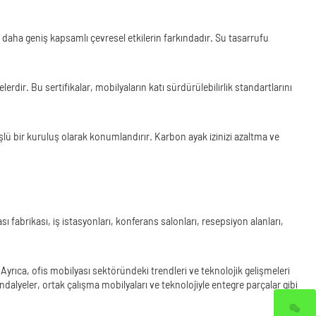
er, daha geniş kapsamlı çevresel etkilerin farkındadır. Su tasarrufu
r. Bu sertifikalar, mobilyaların katı sürdürülebilirlik standartlarını
şlü bir kuruluş olarak konumlandırır. Karbon ayak izinizi azaltma ve
ı fabrikası, iş istasyonları, konferans salonları, resepsiyon alanları,
r. Ayrıca, ofis mobilyası sektöründeki trendleri ve teknolojik gelişmeleri
dalyeler, ortak çalışma mobilyaları ve teknolojiyle entegre parçalar gibi