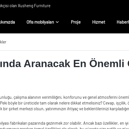
rikçisi olan Xusheng Furniture
kımızda
Ofis mobilyaları
Proje
Hizmet
Haberl
kler
sında Aranacak En Önemli Ö
luğu, çalışma alanının verimliliğini, konforunu ve genel atmosferini önemli 
 Peki böyle bir üreticide tam olarak nelere dikkat etmelisiniz? Cevap, işçilik,
k bir şirket merkezi olsun, yatırımınızın ihtiyaç ve beklentilerinizi karşılad
fabrikaları pazarında gezinmek zor olabilir. Ancak bazı özellikler, en iyi üre
ndurmanız gereken temel özellikleri ele alarak, bu süreçte size netlik ve g