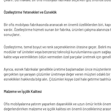
Özelleştirme Yetenekleri ve Esneklik
Bir ofis mobilyası fabrikasında aranacak en önemli özelliklerden biri, kapsa
vardır. Özelleştirme hizmeti sunan bir fabrika, ürünleri çalışma alanınıza
sonuçlanır.
Özelleştirme, temel boyut ve renk seçeneklerinin ötesine geçer. Belirli m
modüler raf üniteleri veya benzersiz teknoloji kurulumlarına uyum sağlaya
kalite veya verimlilikten ödün vermeden özel parçalar üretmek için genell
Ayrıca, esnek fabrikalar genellikle üretime başlamadan önce müşterilerin öz
gerçekten işe yarayan çözümler üretmeye değer veren müşteri odaklı bir işle
esneklikleri hakkında bilgi alın. Çözümleri kişiye özel hale getirme taahh
Malzeme ve İşçilik Kalitesi
Ofis mobilyalarına yatırım yaparken dayanıklılık ve uzun ömür kritik öneme
değerlendirirken malzeme ve işçilik kalitesi en önemli öncelikleriniz arası