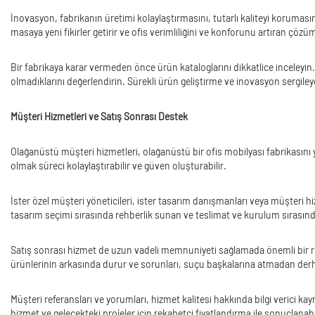
İnovasyon, fabrikanın üretimi kolaylaştırmasını, tutarlı kaliteyi korumasın
masaya yeni fikirler getirir ve ofis verimliliğini ve konforunu artıran çözüm
Bir fabrikaya karar vermeden önce ürün kataloglarını dikkatlice inceleyin.
olmadıklarını değerlendirin. Sürekli ürün geliştirme ve inovasyon sergileyen
Müşteri Hizmetleri ve Satış Sonrası Destek
Olağanüstü müşteri hizmetleri, olağanüstü bir ofis mobilyası fabrikasını ya
olmak süreci kolaylaştırabilir ve güven oluşturabilir.
İster özel müşteri yöneticileri, ister tasarım danışmanları veya müşteri hizme
tasarım seçimi sırasında rehberlik sunan ve teslimat ve kurulum sırasında
Satış sonrası hizmet de uzun vadeli memnuniyeti sağlamada önemli bir rol o
ürünlerinin arkasında durur ve sorunları, suçu başkalarına atmadan derhal 
Müşteri referansları ve yorumları, hizmet kalitesi hakkında bilgi verici kay
hizmet ve gelecekteki projeler için rekabetçi fiyatlandırma ile sonuçlanabil