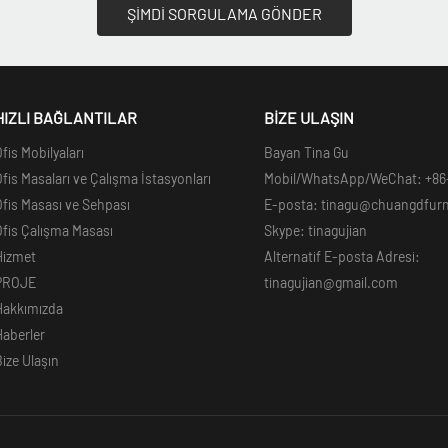
ŞİMDİ SORGULAMA GÖNDER
HIZLI BAĞLANTILAR
BİZE ULAŞIN
fis Mobilyaları
Bayan Tina Gu
fis Masaları ve Çalışma İstasyonları
Mobil/WhatsApp/WeChat: +86
fis Masası ve Sehpası
E-posta: tinagu@chuangdfur
fis Çalışma Masası
Skype: tinagujian
Hizmet
Alternatif E-posta Adresi:
PROJE
tinagujian@gmail.com
Hakkımızda
Haberler
ize Ulaşın