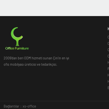
O
O
O
O
2009'dan beri ODM hizmeti sunan Çin'in en iyi
ofis mobilyası üreticisi ve tedarikçisi.
B
Bağlantılar：
xs-office