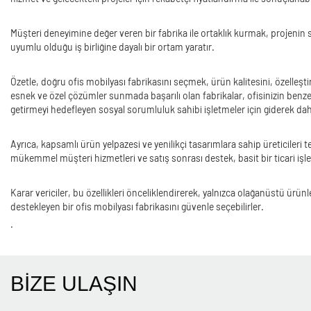
Müşteri deneyimine değer veren bir fabrika ile ortaklık kurmak, projenin s
uyumlu olduğu iş birliğine dayalı bir ortam yaratır.
Özetle, doğru ofis mobilyası fabrikasını seçmek, ürün kalitesini, özelleştir
esnek ve özel çözümler sunmada başarılı olan fabrikalar, ofisinizin benzer
getirmeyi hedefleyen sosyal sorumluluk sahibi işletmeler için giderek d
Ayrıca, kapsamlı ürün yelpazesi ve yenilikçi tasarımlara sahip üreticileri
mükemmel müşteri hizmetleri ve satış sonrası destek, basit bir ticari işl
Karar vericiler, bu özellikleri önceliklendirerek, yalnızca olağanüstü ürü
destekleyen bir ofis mobilyası fabrikasını güvenle seçebilirler.
.
BİZE ULAŞIN