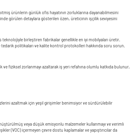
bitmiş ürünlerin günlük ofis hayatının zorluklarına dayanabilmesini
inde görülen detaylara gösterilen özen, üreticinin işçilik seviyesini
nolojiyle birleştiren fabrikalar genellikle en iyi mobilyaları üretir.
tedarik politikaları ve kalite kontrol protokolleri hakkında soru sorun.
 ve fiziksel zorlanmayı azaltarak iş yeri refahına olumlu katkıda bulunur,
erini azaltmak için yeşil girişimler benimsiyor ve sürdürülebilir
ri dönüştürülmüş veya düşük emisyonlu malzemeler kullanmayı ve verimli
leşikler (VOC) içermeyen çevre dostu kaplamalar ve yapıştırıcılar da