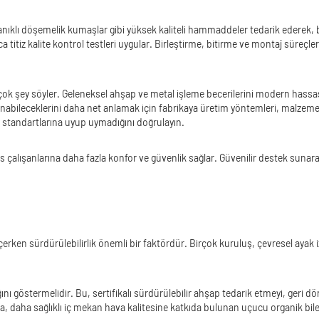
ayanıklı döşemelik kumaşlar gibi yüksek kaliteli hammaddeler tedarik ederek, 
a titiz kalite kontrol testleri uygular. Birleştirme, bitirme ve montaj süreçler
k şey söyler. Geleneksel ahşap ve metal işleme becerilerini modern hassas tek
unabileceklerini daha net anlamak için fabrikaya üretim yöntemleri, malzeme 
ya standartlarına uyup uymadığını doğrulayın.
 çalışanlarına daha fazla konfor ve güvenlik sağlar. Güvenilir destek sunarak
ken sürdürülebilirlik önemli bir faktördür. Birçok kuruluş, çevresel ayak izl
lığını göstermelidir. Bu, sertifikalı sürdürülebilir ahşap tedarik etmeyi, ge
ayrıca, daha sağlıklı iç mekan hava kalitesine katkıda bulunan uçucu organik bi