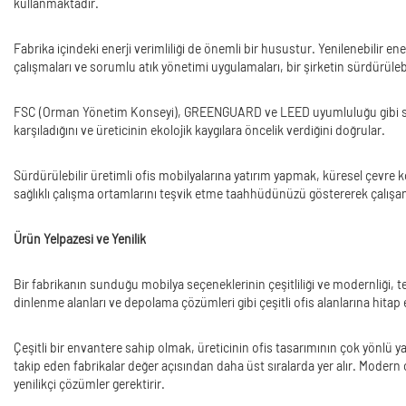
kullanmaktadır.
Fabrika içindeki enerji verimliliği de önemli bir husustur. Yenilenebilir en
çalışmaları ve sorumlu atık yönetimi uygulamaları, bir şirketin sürdürüleb
FSC (Orman Yönetim Konseyi), GREENGUARD ve LEED uyumluluğu gibi sertifik
karşıladığını ve üreticinin ekolojik kaygılara öncelik verdiğini doğrular.
Sürdürülebilir üretimli ofis mobilyalarına yatırım yapmak, küresel çevre k
sağlıklı çalışma ortamlarını teşvik etme taahhüdünüzü göstererek çalışanlar
Ürün Yelpazesi ve Yenilik
Bir fabrikanın sunduğu mobilya seçeneklerinin çeşitliliği ve modernliği, ted
dinlenme alanları ve depolama çözümleri gibi çeşitli ofis alanlarına hitap
Çeşitli bir envantere sahip olmak, üreticinin ofis tasarımının çok yönlü yapı
takip eden fabrikalar değer açısından daha üst sıralarda yer alır. Modern 
yenilikçi çözümler gerektirir.