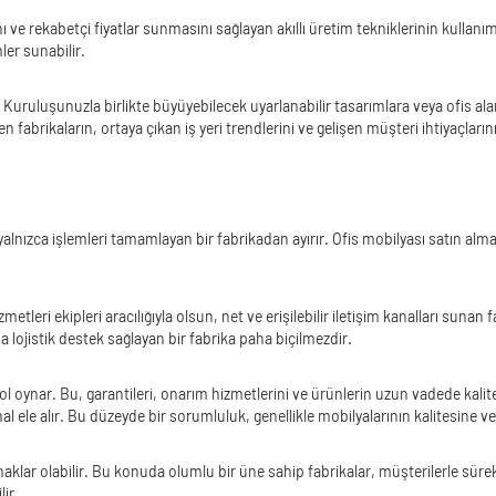
ı ve rekabetçi fiyatlar sunmasını sağlayan akıllı üretim tekniklerinin kullanım
ler sunabilir.
 Kuruluşunuzla birlikte büyüyebilecek uyarlanabilir tasarımlara veya ofis ala
 fabrikaların, ortaya çıkan iş yeri trendlerini ve gelişen müşteri ihtiyaçların
lnızca işlemleri tamamlayan bir fabrikadan ayırır. Ofis mobilyası satın almak 
tleri ekipleri aracılığıyla olsun, net ve erişilebilir iletişim kanalları sunan fa
 lojistik destek sağlayan bir fabrika paha biçilmezdir.
ynar. Bu, garantileri, onarım hizmetlerini ve ürünlerin uzun vadede kalitesi
ele alır. Bu düzeyde bir sorumluluk, genellikle mobilyalarının kalitesine ve 
naklar olabilir. Bu konuda olumlu bir üne sahip fabrikalar, müşterilerle sürekl
ir.