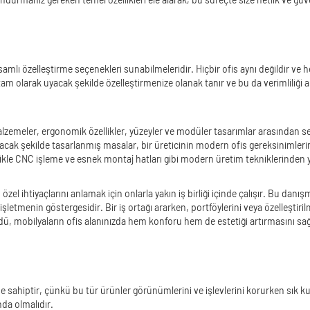
mlı özelleştirme seçenekleri sunabilmeleridir. Hiçbir ofis aynı değildir ve her
 tam olarak uyacak şekilde özelleştirmenize olanak tanır ve bu da verimliliği
alzemeler, ergonomik özellikler, yüzeyler ve modüler tasarımlar arasından s
cak şekilde tasarlanmış masalar, bir üreticinin modern ofis gereksinimlerini 
ikle CNC işleme ve esnek montaj hatları gibi modern üretim tekniklerinden y
el ihtiyaçlarını anlamak için onlarla yakın iş birliği içinde çalışır. Bu danış
tmenin göstergesidir. Bir iş ortağı ararken, portföylerini veya özelleştirilm
üdü, mobilyaların ofis alanınızda hem konforu hem de estetiği artırmasını sağ
 sahiptir, çünkü bu tür ürünler görünümlerini ve işlevlerini korurken sık kul
nda olmalıdır.