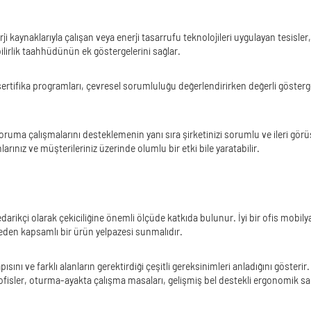
erji kaynaklarıyla çalışan veya enerji tasarrufu teknolojileri uygulayan tesisl
ilirlik taahhüdünün ek göstergelerini sağlar.
a programları, çevresel sorumluluğu değerlendirirken değerli göstergelerdi
oruma çalışmalarını desteklemenin yanı sıra şirketinizi sorumlu ve ileri görü
ınız ve müşterileriniz üzerinde olumlu bir etki bile yaratabilir.
arikçi olarak çekiciliğine önemli ölçüde katkıda bulunur. İyi bir ofis mobilyas
 eden kapsamlı bir ürün yelpazesi sunmalıdır.
sını ve farklı alanların gerektirdiği çeşitli gereksinimleri anladığını gösteri
ofisler, oturma-ayakta çalışma masaları, gelişmiş bel destekli ergonomik san