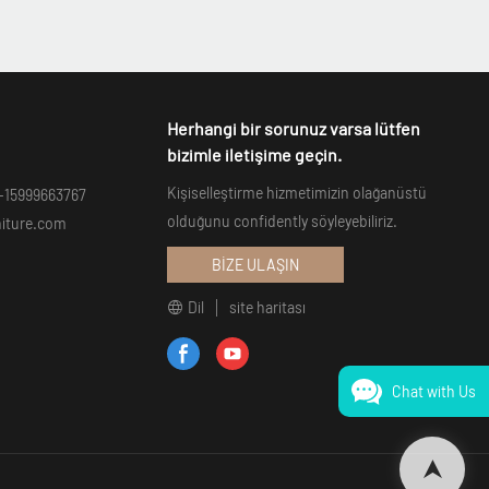
Herhangi bir sorunuz varsa lütfen
bizimle iletişime geçin.
Kişiselleştirme hizmetimizin olağanüstü
-15999663767
olduğunu confidently söyleyebiliriz.
niture.com
BİZE ULAŞIN
Dil
site haritası
Chat with Us