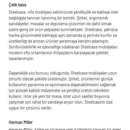
Çelik kasa
Steelcase, ofis mobilyası sektöründe yenilikçilik ve kaliteye olan
bağlılığıyla tanınan tanınmış bir isimdir. Şirket, ergonomik
sandalyeler, masalar ve depolama çözümleri de dahil olmak
üzere geniş bir ürün yelpazesi sunmaktadır. Steelcase, yalnızca
harika görünmekle kalmayıp aynı zamanda iş yerinde konfor ve
üretkenliği de artıran ürünler yaratmaya kendini adamıştır.
Sürdürülebilirlik ve işlevselliğe odaklanan Steelcase mobilyaları,
modern ofis ortamlarının ihtiyaçlarını karşılayacak şekilde
tasarlanmıştır.
Dayanıklılık söz konusu olduğunda, Steelcase mobilyaları uzun
ömürlü olacak şekilde üretilmiştir. Şirket, ürünlerinin günlük
kullanımın yıpranma ve aşınmasına dayanabilmesini sağlamak
için yüksek kaliteli malzemeler ve yenilikçi üretim teknikleri
kullanır. İster şık yeni bir masa, ister uzun saatler boyunca
çalışmak için rahat bir sandalye arıyor olun, Steelcase'in size
uygun bir çözümü vardır.
Herman Miller
Herman Miller, kalite ve tasarıma olan bağlılığıyla tanınan bir diğer