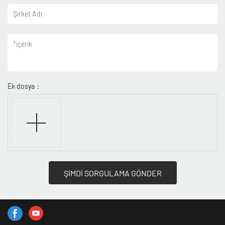
Şirket Adı
*
içerik
Ek dosya：
ŞİMDİ SORGULAMA GÖNDER