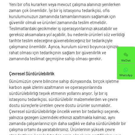
Yeni bir ofis kurarken veya mevcut çalışma alanınızı yenilerken
zaman çok önemlidir. İyi bir iş istasyonu tedarikçisi, ofis
kurulumunuzun zamanında tamamlanmasını sağlamak için
güvenilir olmalı ve ürünleri zamanında teslim etmelidir.
Teslimatlardaki gecikmeler iş operasyonlarınızı aksatabilir ve
gereksiz aksamalara yol açabilir, bu nedenle ürünleri söz verildiği
tarihte teslim edeceğine güvenebileceğiniz bir tedarikçiyle
çalışmanız önemlidir. Ayrıca, kurulum süreci boyunca içinizin
rahat olması için tedarikçinin sağlam bir güvenilirlik ve
zamanında teslimat geçmişine sahip olması gerekir.
WeChat
Çevresel Sürdürülebilirlik
WhatsApp
Günümüzün çevre bilincine sahip dünyasında, birçok işletme
karbon ayak izlerini azaltmanın ve operasyonlarında
sürdürülebilirliği teşvik etmenin yollarını arıyor. İyi bir iş
istasyonu tedarikçisi, sürdürülebilir malzemelerden ve çevre
dostu süreçlerle üretilen çevre dostu ürünler sunmalıdır.
Çevresel sürdürülebilirliğe öncelik veren bir tedarikçi seçerek,
yalnızca gezegen üzerindeki etkinizi azaltmakla kalmaz, aynı
zamanda çalışanlarınız için daha sağlıklı ve daha sürdürülebilir bir
çalışma ortamı da yaratabilirsiniz. Ürünlerinin yüksek çevre