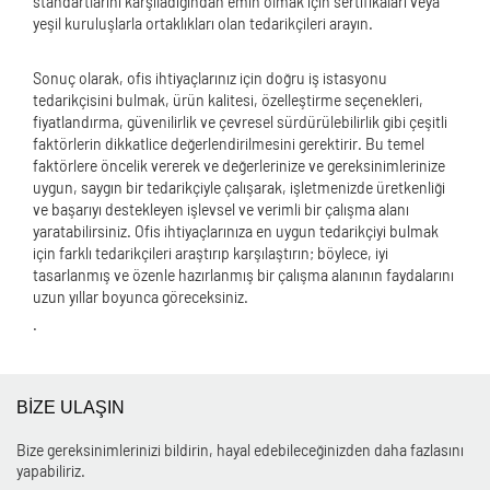
standartlarını karşıladığından emin olmak için sertifikaları veya
yeşil kuruluşlarla ortaklıkları olan tedarikçileri arayın.
Sonuç olarak, ofis ihtiyaçlarınız için doğru iş istasyonu
tedarikçisini bulmak, ürün kalitesi, özelleştirme seçenekleri,
fiyatlandırma, güvenilirlik ve çevresel sürdürülebilirlik gibi çeşitli
faktörlerin dikkatlice değerlendirilmesini gerektirir. Bu temel
faktörlere öncelik vererek ve değerlerinize ve gereksinimlerinize
uygun, saygın bir tedarikçiyle çalışarak, işletmenizde üretkenliği
ve başarıyı destekleyen işlevsel ve verimli bir çalışma alanı
yaratabilirsiniz. Ofis ihtiyaçlarınıza en uygun tedarikçiyi bulmak
için farklı tedarikçileri araştırıp karşılaştırın; böylece, iyi
tasarlanmış ve özenle hazırlanmış bir çalışma alanının faydalarını
uzun yıllar boyunca göreceksiniz.
.
BİZE ULAŞIN
Bize gereksinimlerinizi bildirin, hayal edebileceğinizden daha fazlasını
yapabiliriz.