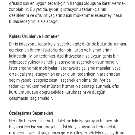
ofisiniz için en uygun tedarikçinin hangisi olduğuna karar vermek
zor olabilir. Bu yazıda, iyi bir iş istasyonu tedarikçisinin
özelliklerini ve ofis ihtiyaçlarınız için mükemmel eşleşmeyi nasıl
bulabileceğinizi ele alacağız.
Kaliteli Ürünler ve Hizmetler
Bir iş istasyonu tedarikçisi seçerken göz önünde bulundurulması
gereken en önemli faktörlerden biri, ürün ve hizmetlerinin
kalitesidir. İyi bir tedarikçi, özel ihtiyaçlarınıza uygun geniş bir
yelpazede yüksek kaliteli iş istasyonu seçenekleri sunmalıdır.
İster ergonomik mobilyalar, ister ayakta çalışma masaları veya
ortak çalışma istasyonları arıyor olun, tedarikçinin aralarından
seçim yapabileceğiniz çeşitli seçenekleri olmalıdır. Ayrıca,
tedarikçi mükemmel müşteri hizmeti ve desteği sunmalı, ofis
kurulumunuzun doğru şekilde kurulmasını ve düzgün
çalışmasını sağlamalıdır.
Özelleştirme Seçenekleri
Her ofis benzersizdir ve bir işletme için işe yarayan bir şey, bir
başkası için işe yaramayabilir. İyi bir iş istasyonu tedarikçisi,
ürünlerini özel ihtiyaçlarınıza göre özelleştirmek için özelleştirme