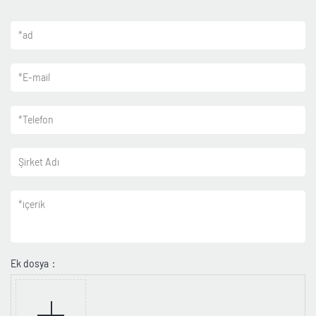
*
ad
*
E-mail
*
Telefon
Şirket Adı
*
içerik
Ek dosya：