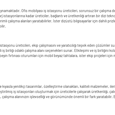
ynamaktadır. Ofis mobilyası iş istasyonu üreticileri, sorunsuz bir çalışma 
stasyonlarına kadar üreticiler, bağlantı ve üretkenliği artıran bir dizi tekn
verimli çalışma alanları yaratabilirler. İster dizüstü bilgisayarlar için dahili 
ilir.
 iş istasyonu üreticileri, ekip çalışmasını ve yaratıcılığı teşvik eden çözüml
i iş birliği odaklı çalışma alanı seçenekleri sunar. Etkileşimi ve iş birliğini ko
beyin fırtınası oturumları için mobil beyaz tahtalara, ister ekip projeleri için
 kıyasla yenilikçi tasarımlar, özelleştirme olanakları, kaliteli malzemeler, ile
tirilmiş iş istasyonları oluşturmak için üreticilerle çalışarak üretkenliği, çalış
k, çalışma alanınızın işlevselliği ve görünümünde önemli bir fark yaratabilir.