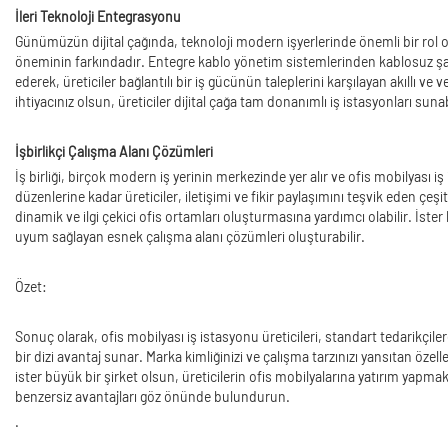
İleri Teknoloji Entegrasyonu
Günümüzün dijital çağında, teknoloji modern işyerlerinde önemli bir rol o
öneminin farkındadır. Entegre kablo yönetim sistemlerinden kablosuz şarj i
ederek, üreticiler bağlantılı bir iş gücünün taleplerini karşılayan akıllı ve 
ihtiyacınız olsun, üreticiler dijital çağa tam donanımlı iş istasyonları sunab
İşbirlikçi Çalışma Alanı Çözümleri
İş birliği, birçok modern iş yerinin merkezinde yer alır ve ofis mobilyası
düzenlerine kadar üreticiler, iletişimi ve fikir paylaşımını teşvik eden çeşitl
dinamik ve ilgi çekici ofis ortamları oluşturmasına yardımcı olabilir. İster 
uyum sağlayan esnek çalışma alanı çözümleri oluşturabilir.
Özet:
Sonuç olarak, ofis mobilyası iş istasyonu üreticileri, standart tedarikçilere
bir dizi avantaj sunar. Marka kimliğinizi ve çalışma tarzınızı yansıtan özelleş
ister büyük bir şirket olsun, üreticilerin ofis mobilyalarına yatırım yapma
benzersiz avantajları göz önünde bulundurun.
.