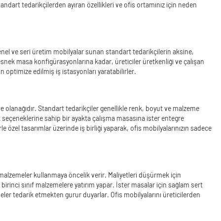
andart tedarikçilerden ayıran özellikleri ve ofis ortamınız için neden
 Genel ve seri üretim mobilyalar sunan standart tedarikçilerin aksine,
snek masa konfigürasyonlarına kadar, üreticiler üretkenliği ve çalışan
in optimize edilmiş iş istasyonları yaratabilirler.
ilme olanağıdır. Standart tedarikçiler genellikle renk, boyut ve malzeme
lik seçeneklerine sahip bir ayakta çalışma masasına ister entegre
rle özel tasarımlar üzerinde iş birliği yaparak, ofis mobilyalarınızın sadece
 malzemeler kullanmaya öncelik verir. Maliyetleri düşürmek için
birinci sınıf malzemelere yatırım yapar. İster masalar için sağlam sert
ler tedarik etmekten gurur duyarlar. Ofis mobilyalarını üreticilerden