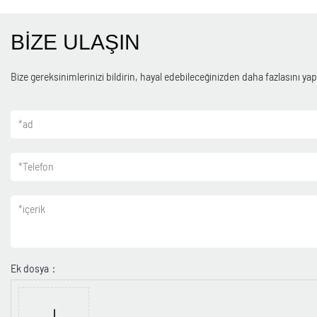
BİZE ULAŞIN
Bize gereksinimlerinizi bildirin, hayal edebileceğinizden daha fazlasını yapa
*
ad
*
Telefon
*
içerik
Ek dosya：