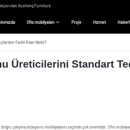
rikçisi olan Xusheng Furniture
kımızda
Ofis mobilyaları
Proje
Hizmet
Haberl
kçilerden Farklı Kılan Nedir?
u Üreticilerini Standart Te
ken doğru çalışma istasyonu mobilyalarını seçmek çok önemlidir. Ofis mobilyası