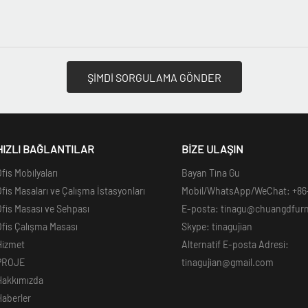
ŞİMDİ SORGULAMA GÖNDER
HIZLI BAĞLANTILAR
BİZE ULAŞIN
fis Mobilyaları
Bayan Tina Gu
fis Masaları ve Çalışma İstasyonları
Mobil/WhatsApp/WeChat: +86
fis Masası ve Sehpası
E-posta: tinagu@chuangdfur
fis Çalışma Masası
Skype: tinagujian
Hizmet
Alternatif E-posta Adresi:
PROJE
tinagujian@gmail.com
Hakkımızda
Haberler