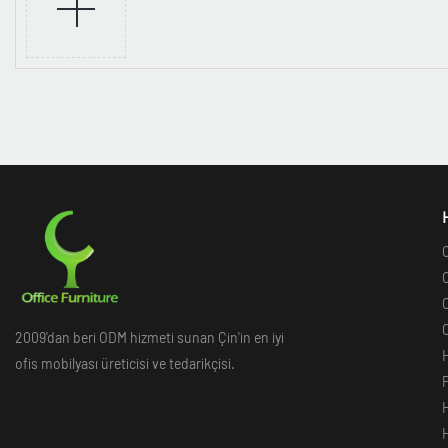
O
O
O
O
2009'dan beri ODM hizmeti sunan Çin'in en iyi
ofis mobilyası üreticisi ve tedarikçisi.