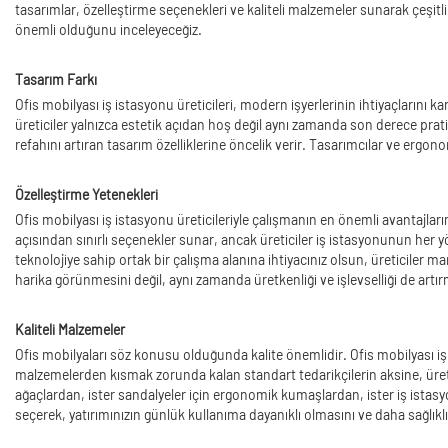
tasarımlar, özelleştirme seçenekleri ve kaliteli malzemeler sunarak çeşitli
önemli olduğunu inceleyeceğiz.
Tasarım Farkı
Ofis mobilyası iş istasyonu üreticileri, modern işyerlerinin ihtiyaçlarını k
üreticiler yalnızca estetik açıdan hoş değil aynı zamanda son derece pra
refahını artıran tasarım özelliklerine öncelik verir. Tasarımcılar ve ergonomi
Özelleştirme Yetenekleri
Ofis mobilyası iş istasyonu üreticileriyle çalışmanın en önemli avantajların
açısından sınırlı seçenekler sunar, ancak üreticiler iş istasyonunun her y
teknolojiye sahip ortak bir çalışma alanına ihtiyacınız olsun, üreticiler mar
harika görünmesini değil, aynı zamanda üretkenliği ve işlevselliği de artırm
Kaliteli Malzemeler
Ofis mobilyaları söz konusu olduğunda kalite önemlidir. Ofis mobilyası iş
malzemelerden kısmak zorunda kalan standart tedarikçilerin aksine, üretici
ağaçlardan, ister sandalyeler için ergonomik kumaşlardan, ister iş istasy
seçerek, yatırımınızın günlük kullanıma dayanıklı olmasını ve daha sağlıkl