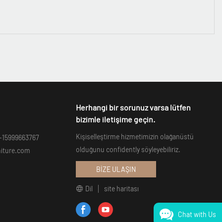
Herhangi bir sorunuz varsa lütfen
bizimle iletişime geçin.
Kişiselleştirme hizmetimizin olağanüstü
-15999663767
olduğunu confidently söyleyebiliriz.
niture.com
BİZE ULAŞIN
Dil
site haritası
Chat with Us