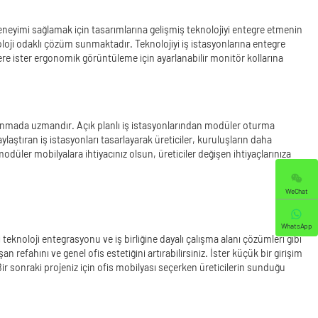
deneyimi sağlamak için tasarımlarına gelişmiş teknolojiyi entegre etmenin
oloji odaklı çözüm sunmaktadır. Teknolojiyi iş istasyonlarına entegre
prizlere ister ergonomik görüntüleme için ayarlanabilir monitör kollarına
er sunmada uzmandır. Açık planlı iş istasyonlarından modüler oturma
laylaştıran iş istasyonları tasarlayarak üreticiler, kuruluşların daha
 modüler mobilyalara ihtiyacınız olsun, üreticiler değişen ihtiyaçlarınıza
WeChat
WhatsApp
ri teknoloji entegrasyonu ve iş birliğine dayalı çalışma alanı çözümleri gibi
an refahını ve genel ofis estetiğini artırabilirsiniz. İster küçük bir girişim
 Bir sonraki projeniz için ofis mobilyası seçerken üreticilerin sunduğu