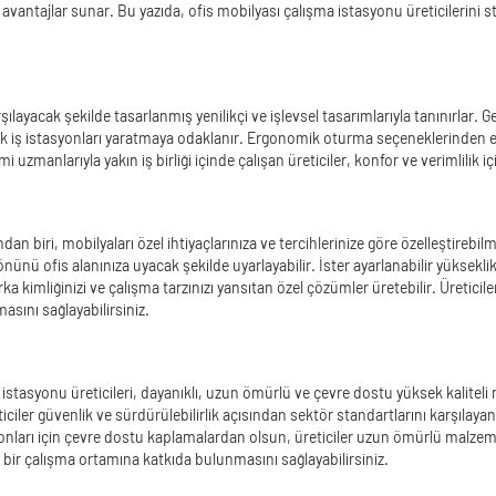
 avantajlar sunar. Bu yazıda, ofis mobilyası çalışma istasyonu üreticilerini st
arşılayacak şekilde tasarlanmış yenilikçi ve işlevsel tasarımlarıyla tanınırlar.
tik iş istasyonları yaratmaya odaklanır. Ergonomik oturma seçeneklerinden e
 uzmanlarıyla yakın iş birliği içinde çalışan üreticiler, konfor ve verimlilik iç
dan biri, mobilyaları özel ihtiyaçlarınıza ve tercihlerinize göre özelleştireb
önünü ofis alanınıza uyacak şekilde uyarlayabilir. İster ayarlanabilir yüksek
ka kimliğinizi ve çalışma tarzınızı yansıtan özel çözümler üretebilir. Üreticile
asını sağlayabilirsiniz.
 istasyonu üreticileri, dayanıklı, uzun ömürlü ve çevre dostu yüksek kaliteli
ler güvenlik ve sürdürülebilirlik açısından sektör standartlarını karşılayan 
onları için çevre dostu kaplamalardan olsun, üreticiler uzun ömürlü malzeme
ı bir çalışma ortamına katkıda bulunmasını sağlayabilirsiniz.