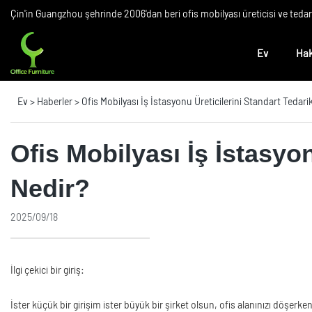
Çin'in Guangzhou şehrinde 2006'dan beri ofis mobilyası üreticisi ve teda
Ev
Hak
Ev
>
Haberler
>
Ofis Mobilyası İş İstasyonu Üreticilerini Standart Tedari
Ofis Mobilyası İş İstasyon
Nedir?
2025/09/18
İlgi çekici bir giriş:
İster küçük bir girişim ister büyük bir şirket olsun, ofis alanınızı döşer