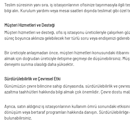
Teslim süresinin yanı sıra, iş istasyonlarının ofisinize taşınmasıyla ilgil
bilgi alın. Kurulum yardımı veya mesai saatleri dışında teslimat gibi özel 
Müşteri Hizmetleri ve Desteği
Müşteri hizmetleri ve desteği, ofis iş istasyonu üreticileriyle çalışırke
süreç boyunca aklınıza gelebilecek her türlü soru veya endişenizi giderebili
Bir üreticiyle anlaşmadan önce, müşteri hizmetleri konusundaki itibarını 
almak için doğrudan üreticiyle iletişime geçmeyi de düşünebilirsiniz. Müşt
deneyimi sunma olasılığı daha yüksektir.
Sürdürülebilirlik ve Çevresel Etki
Günümüzün çevre bilincine sahip dünyasında, sürdürülebilirlik ve çevresel et
azaltma taahhütleri hakkında bilgi almak çok önemlidir. Çevre dostu malzeme
Ayrıca, satın aldığınız iş istasyonlarının kullanım ömrü sonundaki etkisin
dönüşüm veya bertaraf programları hakkında danışın. Sürdürülebilirliğe önc
bulunabilirsiniz.