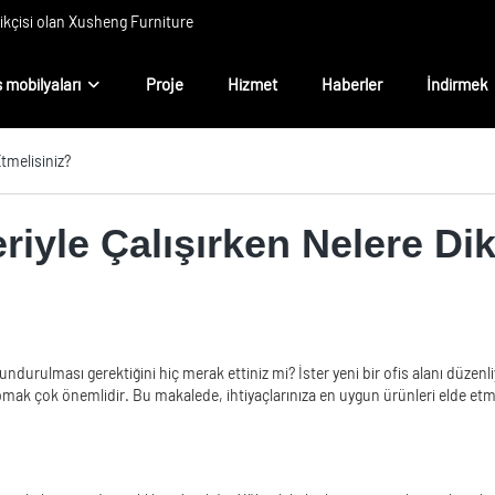
rikçisi olan Xusheng Furniture
s mobilyaları
Proje
Hizmet
Haberler
İndirmek
Etmelisiniz?
eriyle Çalışırken Nelere Di
undurulması gerektiğini hiç merak ettiniz mi? İster yeni bir ofis alanı düzenli
apmak çok önemlidir. Bu makalede, ihtiyaçlarınıza en uygun ürünleri elde etmek