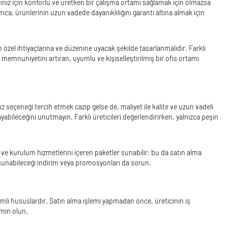
nlarınız için konforlu ve üretken bir çalışma ortamı sağlamak için olmazsa
ıca, ürünlerinin uzun vadede dayanıklılığını garanti altına almak için
özel ihtiyaçlarına ve düzenine uyacak şekilde tasarlanmalıdır. Farklı
 memnuniyetini artıran, uyumlu ve kişiselleştirilmiş bir ofis ortamı
z seçeneği tercih etmek cazip gelse de, maliyet ile kalite ve uzun vadeli
abileceğini unutmayın. Farklı üreticileri değerlendirirken, yalnızca peşin
t ve kurulum hizmetlerini içeren paketler sunabilir; bu da satın alma
n sunabileceği indirim veya promosyonları da sorun.
önemli hususlardır. Satın alma işlemi yapmadan önce, üreticinin iş
emin olun.