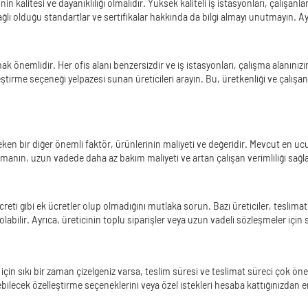
nin kalitesi ve dayanıklılığı olmalıdır. Yüksek kaliteli iş istasyonları, çalışa
ğlı olduğu standartlar ve sertifikalar hakkında da bilgi almayı unutmayın. Ayr
nemlidir. Her ofis alanı benzersizdir ve iş istasyonları, çalışma alanınızın 
ştirme seçeneği yelpazesi sunan üreticileri arayın. Bu, üretkenliği ve çalışan
ken bir diğer önemli faktör, ürünlerinin maliyeti ve değeridir. Mevcut en ucu
manın, uzun vadede daha az bakım maliyeti ve artan çalışan verimliliği sağlay
creti gibi ek ücretler olup olmadığını mutlaka sorun. Bazı üreticiler, teslima
labilir. Ayrıca, üreticinin toplu siparişler veya uzun vadeli sözleşmeler içi
mak için sıkı bir zaman çizelgeniz varsa, teslim süresi ve teslimat süreci çok 
ebilecek özelleştirme seçeneklerini veya özel istekleri hesaba kattığınızdan 