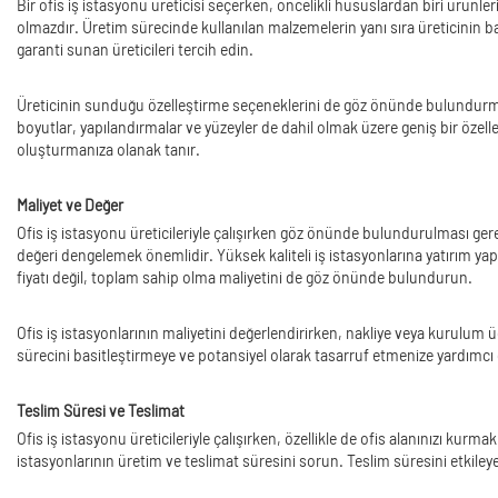
Bir ofis iş istasyonu üreticisi seçerken, öncelikli hususlardan biri ürünleri
olmazdır. Üretim sürecinde kullanılan malzemelerin yanı sıra üreticinin ba
garanti sunan üreticileri tercih edin.
Üreticinin sunduğu özelleştirme seçeneklerini de göz önünde bulundurmak ö
boyutlar, yapılandırmalar ve yüzeyler de dahil olmak üzere geniş bir özelle
oluşturmanıza olanak tanır.
Maliyet ve Değer
Ofis iş istasyonu üreticileriyle çalışırken göz önünde bulundurulması gere
değeri dengelemek önemlidir. Yüksek kaliteli iş istasyonlarına yatırım yap
fiyatı değil, toplam sahip olma maliyetini de göz önünde bulundurun.
Ofis iş istasyonlarının maliyetini değerlendirirken, nakliye veya kurulum ü
sürecini basitleştirmeye ve potansiyel olarak tasarruf etmenize yardımcı o
Teslim Süresi ve Teslimat
Ofis iş istasyonu üreticileriyle çalışırken, özellikle de ofis alanınızı kur
istasyonlarının üretim ve teslimat süresini sorun. Teslim süresini etkiley