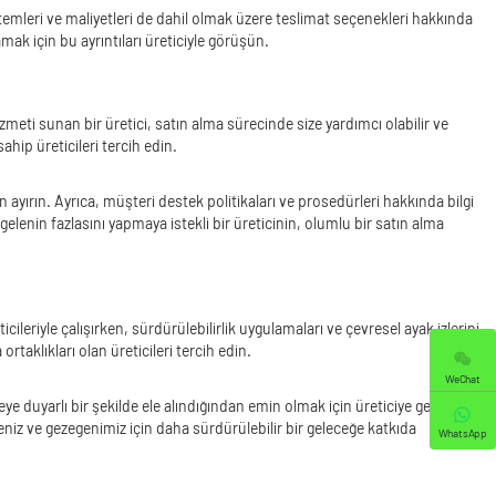
öntemleri ve maliyetleri de dahil olmak üzere teslimat seçenekleri hakkında
mak için bu ayrıntıları üreticiyle görüşün.
eti sunan bir üretici, satın alma sürecinde size yardımcı olabilir ve
ahip üreticileri tercih edin.
yırın. Ayrıca, müşteri destek politikaları ve prosedürleri hakkında bilgi
elenin fazlasını yapmaya istekli bir üreticinin, olumlu bir satın alma
ileriyle çalışırken, sürdürülebilirlik uygulamaları ve çevresel ayak izlerini
taklıkları olan üreticileri tercih edin.
WeChat
e duyarlı bir şekilde ele alındığından emin olmak için üreticiye geri
eniz ve gezegenimiz için daha sürdürülebilir bir geleceğe katkıda
WhatsApp