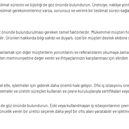
i teslimat sürecini ve lojistiği de göz önünde bulundurun. Üreticiye, nakliye y
teslimat gereksinimleriniz varsa, sorunsuz ve verimli bir teslimat süreci sağla
n göz önünde bulundurulması gereken temel faktörlerdir. Mükemmel müşteri hizm
r. Ürünleri hakkında bilgi sahibi ve duyarlı, özel bir müşteri destek ekibine s
anlamak için diğer müşterilerin yorumlarını ve referanslarını okumaya zaman a
eri memnuniyetine değer veren ve ihtiyaçlarınızın karşılanması için elinden g
ki, işletmeler için giderek daha önemli hale geliyor. Ofis iş istasyonu üretic
ler ve üretim süreçleri kullanan ve çevre kuruluşlarıyla sertifikaları veya or
i de göz önünde bulundurun. Eski veya kullanılmayan iş istasyonlarının çevrey
elik veren bir üretici seçerek daha yeşil bir ofis alanı yaratabilir ve işletm