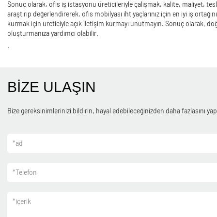
Sonuç olarak, ofis iş istasyonu üreticileriyle çalışmak, kalite, maliyet, tesl
araştırıp değerlendirerek, ofis mobilyası ihtiyaçlarınız için en iyi iş ortağ
kurmak için üreticiyle açık iletişim kurmayı unutmayın. Sonuç olarak, doğru
oluşturmanıza yardımcı olabilir.
.
BİZE ULAŞIN
Bize gereksinimlerinizi bildirin, hayal edebileceğinizden daha fazlasını yapa
*
ad
*
Telefon
*
içerik