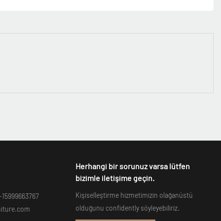
Herhangi bir sorunuz varsa lütfen
bizimle iletişime geçin.
Kişiselleştirme hizmetimizin olağanüstü
-15999663767
olduğunu confidently söyleyebiliriz.
niture.com