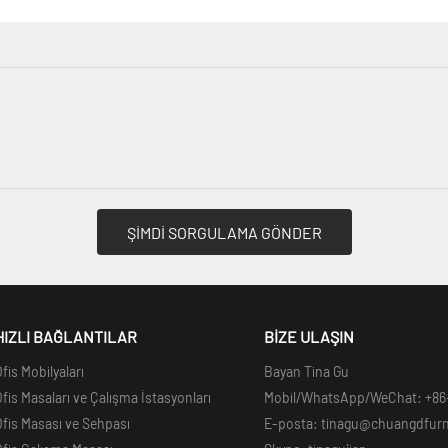
ŞİMDİ SORGULAMA GÖNDER
HIZLI BAĞLANTILAR
BİZE ULAŞIN
fis Mobilyaları
Bayan Tina Gu
fis Masaları ve Çalışma İstasyonları
Mobil/WhatsApp/WeChat: +86
fis Masası ve Sehpası
E-posta: tinagu@chuangdfur