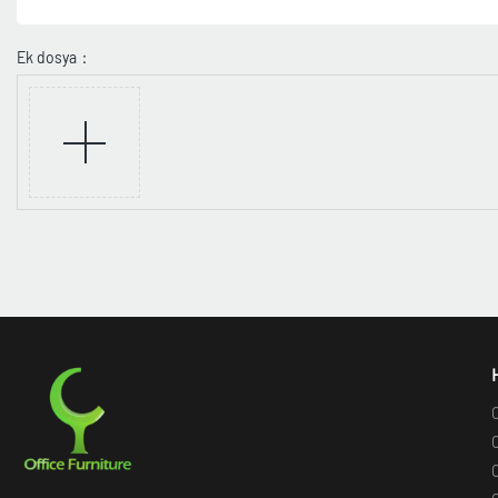
Ek dosya：
O
O
O