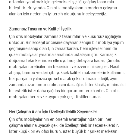
ortamları yaratmak için geleneksel işçiliği çağdaş tasarımla
birleştirir. Bu yazıda, Çin ofis mobilyalarının modern çalışma
alanları için neden en iyi tercih olduğunu inceleyeceğiz.
Zamansız Tasarım ve Kaliteli İşçilik
Çin ofis mobilyaları zamansız tasarımları ve kusursuz işçiliğiyle
ünlüdür. Binlerce yıl öncesine dayanan zengin bir mobilya yapım
geçmişine sahip olan Çin zanaatkarları, hem işlevsel hem de
güzel mobilyalar yaratma sanatında ustalaşmıştır. Karmaşık
doğrama tekniklerinden elle oyulmuş detaylara kadar, Çin ofis
mobilyaları üreticilerinin becerisini ve özverisini sergiler. Masif
ahşap, bambu ve deri gibi yüksek kaliteli malzemelerin kullanımı,
her parçanın yalnızca görsel olarak çekici olmasını değil, aynı
zamanda uzun ömürlü olmasını da sağlar. İster klasik, minimalist
bir estetik ister daha çağdaş bir görünüm tercih edin, Çin ofis
mobilyaları her zevke uygun çok çeşitli stiller sunar.
Her Çalışma Alanı İçin Özelleştirilebilir Seçenekler
Çin ofis mobilyalarının en önemli avantajlarından biri, her
çalışma alanına uyacak şekilde özelleştirilebilir seçenekleridir.
İster küçük bir ev ofisi kurun, ister büyük bir şirket merkezini