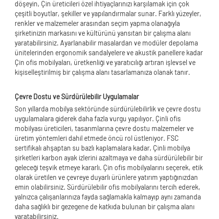
döşeyin, Çin üreticileri özel ihtiyaçlarınızı karşılamak için çok
çeşitli boyutlar, şekiller ve yapılandırmalar sunar. Farklı yüzeyler,
renkler ve malzemeler arasından seçim yapma olanağıyla
şirketinizin markasını ve kültürünü yansıtan bir çalışma alanı
yaratabilirsiniz. Ayarlanabilir masalardan ve modüler depolama
ünitelerinden ergonomik sandalyelere ve akustik panellere kadar
Çin ofis mobilyaları, üretkenliği ve yaratıcılığı artıran işlevsel ve
kişiselleştirilmiş bir çalışma alanı tasarlamanıza olanak tanır.
Çevre Dostu ve Sürdürülebilir Uygulamalar
Son yıllarda mobilya sektöründe sürdürülebilirlik ve çevre dostu
uygulamalara giderek daha fazla vurgu yapılıyor. Çinli ofis
mobilyası üreticileri, tasarımlarına çevre dostu malzemeler ve
üretim yöntemleri dahil etmede öncü rol üstleniyor. FSC
sertifikalı ahşaptan su bazlı kaplamalara kadar, Çinli mobilya
şirketleri karbon ayak izlerini azaltmaya ve daha sürdürülebilir bir
geleceği teşvik etmeye kararlı. Çin ofis mobilyalarını seçerek, etik
olarak üretilen ve çevreye duyarlı ürünlere yatırım yaptığınızdan
emin olabilirsiniz. Sürdürülebilir ofis mobilyalarını tercih ederek,
yalnızca çalışanlarınıza fayda sağlamakla kalmayıp aynı zamanda
daha sağlıklı bir gezegene de katkıda bulunan bir çalışma alanı
yaratabilirsiniz.