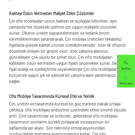
Kaliteyi Ödün Vermeden Maliyet Etkin Çözümler
Çin ofis mobilyaları üstün kalitesi ve işçiliğiyle bilinirken, aynı
zamanda her ölçekteki işletme için uygun maliyetli çözümler
sunar. Ülkenin üretim kapasitelerinden ve tedarik zinciri
verimliliklerinden yararlanarak, Çin mobilya üreticileri rekabetçi
fiyatlarla yüksek kaliteli ürünler üretebilmektedir. İster ilk ofisinizi
döşemek isteyen bir girişim olun, ister çalışma alanınızı
güncelleyen çok uluslu bir şirket olun, Çin ofis mobilyaları
kaliteden ödün vermeden uygun fiyatlı seçenekler sunar. Geniş
WeChat
fiyat aralığı ve özelleştirme seçenekleriyle Çin ofis mobilyaları
bütçenize uygun şık ve işlevsel bir çalışma alanı yaratmanızı
sağlar.
WhatsApp
Ofis Mobilya Tasarımında Küresel Etki ve Yenilik
Çin, üretim ve tasarımda küresel bir güç merkezi olarak ortaya
çıktıkça, ofis mobilyası endüstrisi üzerindeki etkisi önemli ölçüde
arttı. Çinli tasarımcılar ve üreticiler, geleneksel ofis mobilyası
tasarımının sınırlarını sürekli zorlayarak inovasyonun ön
saflarında yer alıyor. Son teknoloji entegrasyonundan
sürdürülebilir malzeme araştırmalarına kadar, Çin ofis