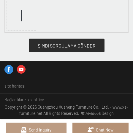
ŞİMDİ SORGULAMA GÖNDER
site haritası
Bağlantılar：
xs-office
Copyright © 2026 Guangzhou Xusheng Furniture Co., Ltd. - www.xs-
furniture.net All Rights Reserved.
Design
Send Inquiry
Chat Now