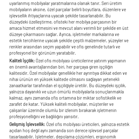
uyarlanmış mobilyalar yaratmalarına olanak tanır. Seri üretim
mobilyaların aksine, özel parçalar belirli boyutlara, düzenlere ve
işlevsellik ihtiyaçlarına uyacak şekilde tasarlanabilir. Bu
düzeydeki özelleştirme, ofisteki her mobilya parçasının bir
amaca hizmet etmesini ve mevcut alanı verimli bir şekilde en üst
düzeye çıkarmasını sağlar. Ayrıca, işletmeler markalarına ve
estetik tercihlerine uyacak şekilde çeşitli malzemeler, yüzeyler ve
renkler arasından seçim yapabilir ve ofis genelinde tutarlı ve
profesyonel bir görünüm yaratabilir.
Kaliteli İşçilik:
Özel ofis mobilyası üreticilerine yatırım yapmanın
en önemli avantajlarından biri, her parçaya giren işçiliğin
kalitesidir. Özel mobilyalar genellikle her ayrıntıya dikkat eden ve
nihai ürünün en yüksek kalitede olmasını sağlayan yetenekli
zanaatkarlar tarafından el işçiliğiyle üretilir. Bu düzeydeki işçilik,
yalnızca dayanıklı ve uzun ömürlü mobilyalarla sonuçlanmakla
kalmaz, aynı zamanda ofis ortamına bir miktar sofistikelik ve
zarafet de katar. Yüksek kaliteli mobilyalar, müşteriler ve
çalışanlar üzerinde olumlu bir izlenim bırakarak işletmenin
profesyonelliğini ve bağlılığını yansıtır.
Gelişmiş İşlevsellik:
Özel ofis mobilyası üreticileri, yalnızca estetik
açıdan hoş değil aynı zamanda son derece işlevsel parçalar
tasarlayabilir. İşletmeler, depolama çözümleri, ergonomik