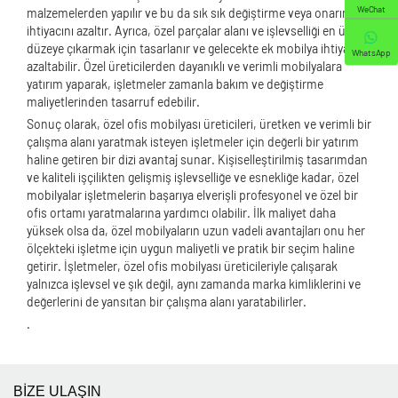
WeChat
malzemelerden yapılır ve bu da sık sık değiştirme veya onarım
ihtiyacını azaltır. Ayrıca, özel parçalar alanı ve işlevselliği en üst
düzeye çıkarmak için tasarlanır ve gelecekte ek mobilya ihtiyacını
WhatsApp
azaltabilir. Özel üreticilerden dayanıklı ve verimli mobilyalara
yatırım yaparak, işletmeler zamanla bakım ve değiştirme
maliyetlerinden tasarruf edebilir.
Sonuç olarak, özel ofis mobilyası üreticileri, üretken ve verimli bir
çalışma alanı yaratmak isteyen işletmeler için değerli bir yatırım
haline getiren bir dizi avantaj sunar. Kişiselleştirilmiş tasarımdan
ve kaliteli işçilikten gelişmiş işlevselliğe ve esnekliğe kadar, özel
mobilyalar işletmelerin başarıya elverişli profesyonel ve özel bir
ofis ortamı yaratmalarına yardımcı olabilir. İlk maliyet daha
yüksek olsa da, özel mobilyaların uzun vadeli avantajları onu her
ölçekteki işletme için uygun maliyetli ve pratik bir seçim haline
getirir. İşletmeler, özel ofis mobilyası üreticileriyle çalışarak
yalnızca işlevsel ve şık değil, aynı zamanda marka kimliklerini ve
değerlerini de yansıtan bir çalışma alanı yaratabilirler.
.
BİZE ULAŞIN