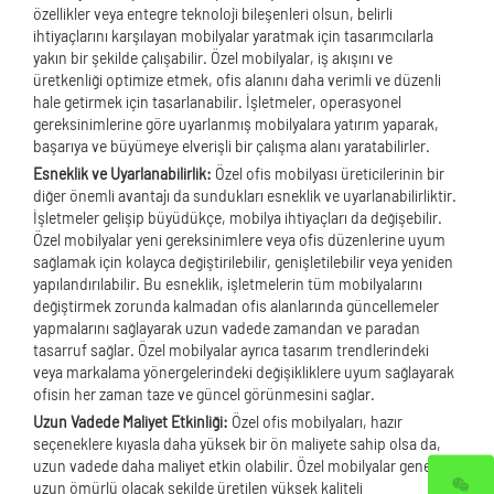
özellikler veya entegre teknoloji bileşenleri olsun, belirli
ihtiyaçlarını karşılayan mobilyalar yaratmak için tasarımcılarla
yakın bir şekilde çalışabilir. Özel mobilyalar, iş akışını ve
üretkenliği optimize etmek, ofis alanını daha verimli ve düzenli
hale getirmek için tasarlanabilir. İşletmeler, operasyonel
gereksinimlerine göre uyarlanmış mobilyalara yatırım yaparak,
başarıya ve büyümeye elverişli bir çalışma alanı yaratabilirler.
Esneklik ve Uyarlanabilirlik:
Özel ofis mobilyası üreticilerinin bir
diğer önemli avantajı da sundukları esneklik ve uyarlanabilirliktir.
İşletmeler gelişip büyüdükçe, mobilya ihtiyaçları da değişebilir.
Özel mobilyalar yeni gereksinimlere veya ofis düzenlerine uyum
sağlamak için kolayca değiştirilebilir, genişletilebilir veya yeniden
yapılandırılabilir. Bu esneklik, işletmelerin tüm mobilyalarını
değiştirmek zorunda kalmadan ofis alanlarında güncellemeler
yapmalarını sağlayarak uzun vadede zamandan ve paradan
tasarruf sağlar. Özel mobilyalar ayrıca tasarım trendlerindeki
veya markalama yönergelerindeki değişikliklere uyum sağlayarak
ofisin her zaman taze ve güncel görünmesini sağlar.
Uzun Vadede Maliyet Etkinliği:
Özel ofis mobilyaları, hazır
seçeneklere kıyasla daha yüksek bir ön maliyete sahip olsa da,
uzun vadede daha maliyet etkin olabilir. Özel mobilyalar genellikle
uzun ömürlü olacak şekilde üretilen yüksek kaliteli