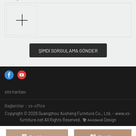
ŞİMDİ SORGULAMA GÖNDER
site haritası
Bağlantılar：
xs-office
Copyright © 2026 Guangzhou Xusheng Furniture Co., Ltd. - www.xs-
furniture.net All Rights Reserved.
Design