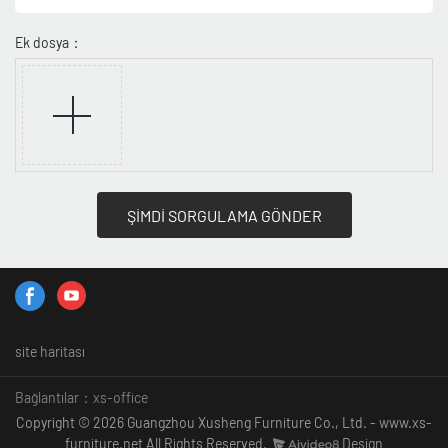
Ek dosya：
ŞİMDİ SORGULAMA GÖNDER
site haritası
Bağlantılar：
xs-office
Copyright © 2026 Guangzhou Xusheng Furniture Co., Ltd. - www.xs-
furniture.net All Rights Reserved.
Design