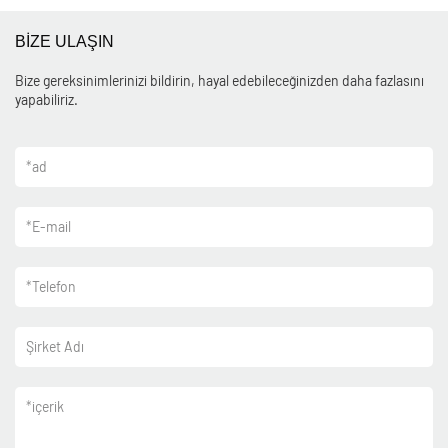
BİZE ULAŞIN
Bize gereksinimlerinizi bildirin, hayal edebileceğinizden daha fazlasını
yapabiliriz.
*
ad
*
E-mail
*
Telefon
Şirket Adı
*
içerik