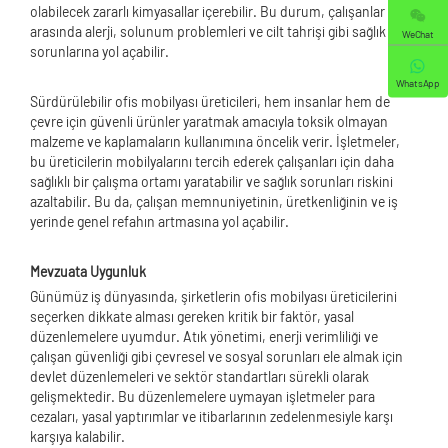
olabilecek zararlı kimyasallar içerebilir. Bu durum, çalışanlar
arasında alerji, solunum problemleri ve cilt tahrişi gibi sağlık
WeChat
sorunlarına yol açabilir.
WhatsApp
Sürdürülebilir ofis mobilyası üreticileri, hem insanlar hem de
çevre için güvenli ürünler yaratmak amacıyla toksik olmayan
malzeme ve kaplamaların kullanımına öncelik verir. İşletmeler,
bu üreticilerin mobilyalarını tercih ederek çalışanları için daha
sağlıklı bir çalışma ortamı yaratabilir ve sağlık sorunları riskini
azaltabilir. Bu da, çalışan memnuniyetinin, üretkenliğinin ve iş
yerinde genel refahın artmasına yol açabilir.
Mevzuata Uygunluk
Günümüz iş dünyasında, şirketlerin ofis mobilyası üreticilerini
seçerken dikkate alması gereken kritik bir faktör, yasal
düzenlemelere uyumdur. Atık yönetimi, enerji verimliliği ve
çalışan güvenliği gibi çevresel ve sosyal sorunları ele almak için
devlet düzenlemeleri ve sektör standartları sürekli olarak
gelişmektedir. Bu düzenlemelere uymayan işletmeler para
cezaları, yasal yaptırımlar ve itibarlarının zedelenmesiyle karşı
karşıya kalabilir.