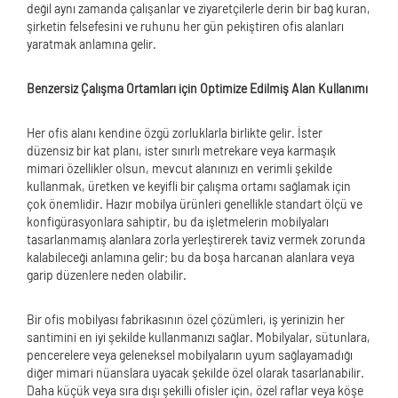
değil aynı zamanda çalışanlar ve ziyaretçilerle derin bir bağ kuran,
şirketin felsefesini ve ruhunu her gün pekiştiren ofis alanları
yaratmak anlamına gelir.
Benzersiz Çalışma Ortamları için Optimize Edilmiş Alan Kullanımı
Her ofis alanı kendine özgü zorluklarla birlikte gelir. İster
düzensiz bir kat planı, ister sınırlı metrekare veya karmaşık
mimari özellikler olsun, mevcut alanınızı en verimli şekilde
kullanmak, üretken ve keyifli bir çalışma ortamı sağlamak için
çok önemlidir. Hazır mobilya ürünleri genellikle standart ölçü ve
konfigürasyonlara sahiptir, bu da işletmelerin mobilyaları
tasarlanmamış alanlara zorla yerleştirerek taviz vermek zorunda
kalabileceği anlamına gelir; bu da boşa harcanan alanlara veya
garip düzenlere neden olabilir.
Bir ofis mobilyası fabrikasının özel çözümleri, iş yerinizin her
santimini en iyi şekilde kullanmanızı sağlar. Mobilyalar, sütunlara,
pencerelere veya geleneksel mobilyaların uyum sağlayamadığı
diğer mimari nüanslara uyacak şekilde özel olarak tasarlanabilir.
Daha küçük veya sıra dışı şekilli ofisler için, özel raflar veya köşe