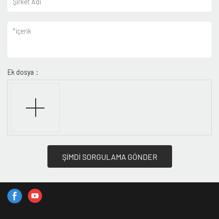
Şirket Adı
*
içerik
Ek dosya：
ŞİMDİ SORGULAMA GÖNDER