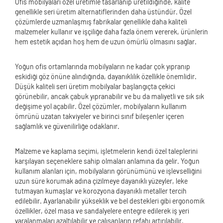
Ofis mobilyaları özel üretimle tasarlanıp üretildiğinde, kalite
genellikle seri üretim alternatiflerinden daha üstündür. Özel
çözümlerde uzmanlaşmış fabrikalar genellikle daha kaliteli
malzemeler kullanır ve işçiliğe daha fazla önem vererek, ürünlerin
hem estetik açıdan hoş hem de uzun ömürlü olmasını sağlar.
Yoğun ofis ortamlarında mobilyaların ne kadar çok yıpranıp
eskidiği göz önüne alındığında, dayanıklılık özellikle önemlidir.
Düşük kaliteli seri üretim mobilyalar başlangıçta çekici
görünebilir, ancak çabuk yıpranabilir ve bu da maliyetli ve sık sık
değişime yol açabilir. Özel çözümler, mobilyaların kullanım
ömrünü uzatan takviyeler ve birinci sınıf bileşenler içeren
sağlamlık ve güvenilirliğe odaklanır.
Malzeme ve kaplama seçimi, işletmelerin kendi özel taleplerini
karşılayan seçeneklere sahip olmaları anlamına da gelir. Yoğun
kullanım alanları için, mobilyaların görünümünü ve işlevselliğini
uzun süre korumak adına çizilmeye dayanıklı yüzeyler, leke
tutmayan kumaşlar ve korozyona dayanıklı metaller tercih
edilebilir. Ayarlanabilir yükseklik ve bel destekleri gibi ergonomik
özellikler, özel masa ve sandalyelere entegre edilerek iş yeri
yaralanmaları azaltılabilir ve çalışanların refahı artırılabilir.