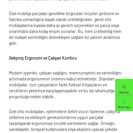
Özel mobilya parçaları genellikle doğrudan müşteri girdisine ve
fabrika uzmanlığına dayalı olarak üretildiğinden, genel ofis
mobilyalarına kıyasla daha iyi garanti seçenekleri ve parça veya
onarımlara daha kolay erişim sunarlar. Bu, hem üretkenliği hem
de maliyet verimliliğini destekleyen sağlam bir yatırım anlamına
gelir.
Gelişmiş Ergonomi ve Çalışan Konforu
Modern işyerleri, çalışan sağlığını, memnuniyetini ve verimliliğini
artırmada ergonominin önemini kabul etmektedir. Standart
mobilyalar, tüm çalışanların farklı fiziksel ihtiyaçlarını ve
tercihlerini yeterince karşılayamayabilir ve bu da rahatsızlığa ve
WeChat
yorgunluğa neden olabilir.
WhatsApp
Özel ofis mobilyaları, işletmelerin belirli vücut tiplerine, çalışma
stillerine ve etkileşim gereksinimlerine uygun parçalar
tasarlayarak ergonomiye öncelik vermelerini sağlar. Örneğin,
sandalyeler, bireysel kullanıcılara veya ekiplere uyacak şekilde