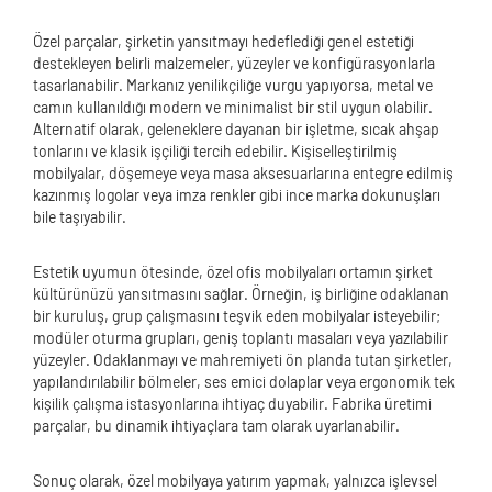
Özel parçalar, şirketin yansıtmayı hedeflediği genel estetiği
destekleyen belirli malzemeler, yüzeyler ve konfigürasyonlarla
tasarlanabilir. Markanız yenilikçiliğe vurgu yapıyorsa, metal ve
camın kullanıldığı modern ve minimalist bir stil uygun olabilir.
Alternatif olarak, geleneklere dayanan bir işletme, sıcak ahşap
tonlarını ve klasik işçiliği tercih edebilir. Kişiselleştirilmiş
mobilyalar, döşemeye veya masa aksesuarlarına entegre edilmiş
kazınmış logolar veya imza renkler gibi ince marka dokunuşları
bile taşıyabilir.
Estetik uyumun ötesinde, özel ofis mobilyaları ortamın şirket
kültürünüzü yansıtmasını sağlar. Örneğin, iş birliğine odaklanan
bir kuruluş, grup çalışmasını teşvik eden mobilyalar isteyebilir;
modüler oturma grupları, geniş toplantı masaları veya yazılabilir
yüzeyler. Odaklanmayı ve mahremiyeti ön planda tutan şirketler,
yapılandırılabilir bölmeler, ses emici dolaplar veya ergonomik tek
kişilik çalışma istasyonlarına ihtiyaç duyabilir. Fabrika üretimi
parçalar, bu dinamik ihtiyaçlara tam olarak uyarlanabilir.
Sonuç olarak, özel mobilyaya yatırım yapmak, yalnızca işlevsel