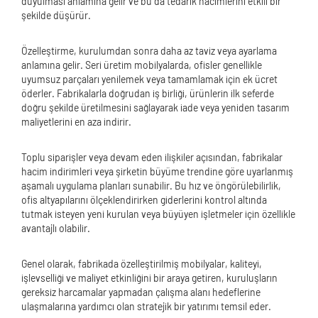
duyulması anlamına gelir ve bu da tedarik hacimlerini etkili bir
şekilde düşürür.
Özelleştirme, kurulumdan sonra daha az taviz veya ayarlama
anlamına gelir. Seri üretim mobilyalarda, ofisler genellikle
uyumsuz parçaları yenilemek veya tamamlamak için ek ücret
öderler. Fabrikalarla doğrudan iş birliği, ürünlerin ilk seferde
doğru şekilde üretilmesini sağlayarak iade veya yeniden tasarım
maliyetlerini en aza indirir.
Toplu siparişler veya devam eden ilişkiler açısından, fabrikalar
hacim indirimleri veya şirketin büyüme trendine göre uyarlanmış
aşamalı uygulama planları sunabilir. Bu hız ve öngörülebilirlik,
ofis altyapılarını ölçeklendirirken giderlerini kontrol altında
tutmak isteyen yeni kurulan veya büyüyen işletmeler için özellikle
avantajlı olabilir.
Genel olarak, fabrikada özelleştirilmiş mobilyalar, kaliteyi,
işlevselliği ve maliyet etkinliğini bir araya getiren, kuruluşların
gereksiz harcamalar yapmadan çalışma alanı hedeflerine
ulaşmalarına yardımcı olan stratejik bir yatırımı temsil eder.