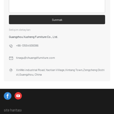
Sunmak
İletişim detayları
Guangzhou Xusheng Furniture Co., Ltd.
+86-13554938386
tinagu@chuangdfurniture.com
XinWei industrial Road,Yaotian Village,Xintang Town,Zengcheng Distri
ct,Guangzhou, China
site haritası