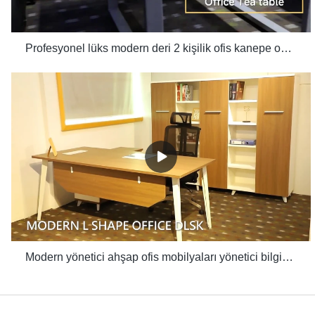
Profesyonel lüks modern deri 2 kişilik ofis kanepe odası takımı mobilya üreticileri
Modern yönetici ahşap ofis mobilyaları yönetici bilgisayar masası beyaz ofis masası sehpa takımı