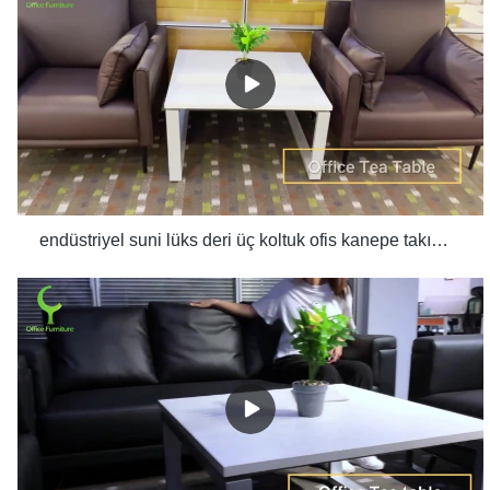
endüstriyel suni lüks deri üç koltuk ofis kanepe takımı tasarımı