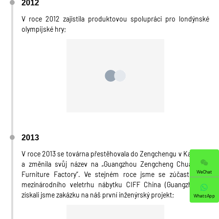
2012
V roce 2012 zajistila produktovou spolupráci pro londýnské
olympijské hry;
2013
V roce 2013 se továrna přestěhovala do Zengchengu v Kantonu
a změnila svůj název na „Guangzhou Zengcheng Chuangfan
WeChat
Furniture Factory“. Ve stejném roce jsme se zúčastnili 31.
mezinárodního veletrhu nábytku CIFF China (Guangzhou) a
získali jsme zakázku na náš první inženýrský projekt;
WhatsApp