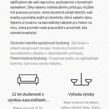
zajišťujeme tak vaši naprostou spokojenost s konečným
výsledkem. Díky našemu individuálnímu přístupu můžete
mít pracovní prostor, který skutečně odráží identitu vaší
značky a pomáhá zvýšit produktivitu členů vašeho týmu.
Vyberte si továrnu na kancelářský nábytek pro řešení na
míru, která promění vaše pracoviště v prostředí, kde
vzkvétá kreativita!
Obchodní námitka společnosti Xusheng
: Být lídrem v
oblasti designových inovací, hodnoty a funkčnosti
kancelářského nábytku v nábytkářském průmyslu.
Firemní kultura Xusheng
: Považovat kvalitu za nejdůležitější
doktrínu v procesu výroby nábytku.
12 let zkušeností s
Výhoda výroby
výrobou kancelářského
Naše továrna má vlastní
nábytku
velkou výrobní linku, kterou
Máme více než 12 let