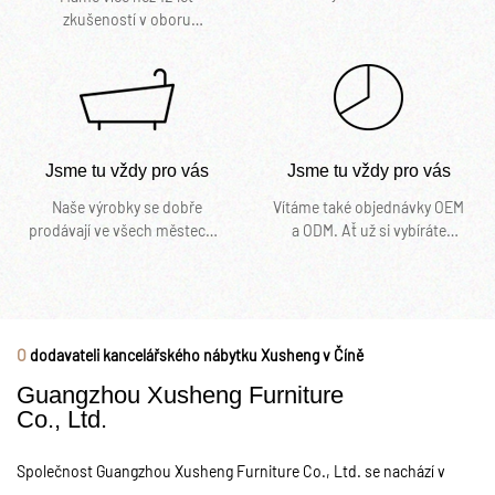
řídí tým dlouholetých
zkušeností v oboru
zkušených lídrů a
kancelářského nábytku.
profesionálních designérů.
Specializujeme se na
kancelářský nábytek. Naše
továrna má bohaté
zkušenosti v tomto odvětví.
Kromě toho jsme získali
Jsme tu vždy pro vás
Jsme tu vždy pro vás
certifikáty ISO14001 a
ISO9001. Mezi hlavní produkty
Naše výrobky se dobře
Vítáme také objednávky OEM
naší továrny patří
prodávají ve všech městech a
a ODM. Ať už si vybíráte
kancelářské stoly,
provinciích Číny a exportují
aktuální produkt z našeho
manažerské stoly, stoly pro
se také klientům v zemích a
katalogu nebo hledáte
zaměstnance, kancelářské
regionech, jako je
technickou pomoc pro vaši
pracovní stanice, počítačové
jihovýchodní Asie, Evropa,
aplikaci, můžete se s naším
stoly, kartotéky, jednací stoly,
Amerika, Střední východ a
zákaznickým centrem poradit
O
dodavateli kancelářského nábytku Xusheng v Číně
hotelový nábytek atd.
Afrika.
o vašich požadavcích na
Guangzhou Xusheng Furniture
zdroje.
Co., Ltd.
Společnost Guangzhou Xusheng Furniture Co., Ltd. se nachází v