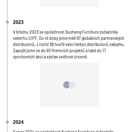
2023
V březnu 2023 se společnost Xusheng Furniture zúčastnila
veletrhu CIFF. Do té doby jsme měli 97 globálních partnerských
distributorů, z nichž 38 tvořili velcí řetězci distributorů nábytku.
Zapojili jsme se do 83 firemních projektů a také do 17
sportovních akcí a výstav světové úrovně.
2024
V roce 2024 se společnost Xusheng Furniture zúčastnila