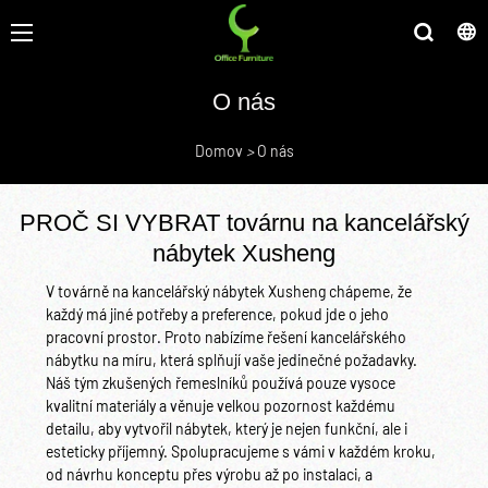
O nás
Domov
>
O nás
PROČ SI VYBRAT továrnu na kancelářský
nábytek Xusheng
V továrně na kancelářský nábytek Xusheng chápeme, že
každý má jiné potřeby a preference, pokud jde o jeho
pracovní prostor. Proto nabízíme řešení kancelářského
nábytku na míru, která splňují vaše jedinečné požadavky.
Náš tým zkušených řemeslníků používá pouze vysoce
kvalitní materiály a věnuje velkou pozornost každému
detailu, aby vytvořil nábytek, který je nejen funkční, ale i
esteticky příjemný. Spolupracujeme s vámi v každém kroku,
od návrhu konceptu přes výrobu až po instalaci, a