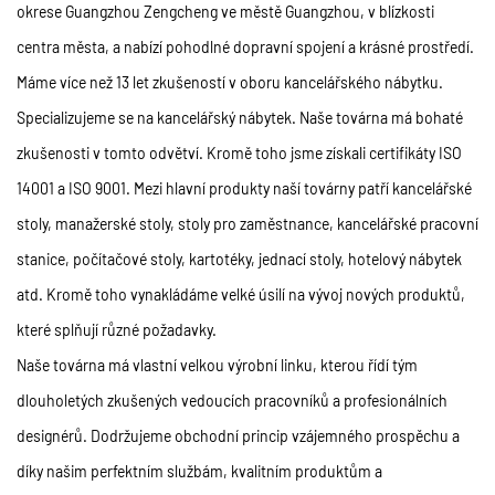
okrese Guangzhou Zengcheng ve městě Guangzhou, v blízkosti
centra města, a nabízí pohodlné dopravní spojení a krásné prostředí.
Máme více než 13 let zkušeností v oboru kancelářského nábytku.
Specializujeme se na kancelářský nábytek. Naše továrna má bohaté
zkušenosti v tomto odvětví. Kromě toho jsme získali certifikáty ISO
14001 a ISO 9001. Mezi hlavní produkty naší továrny patří kancelářské
stoly, manažerské stoly, stoly pro zaměstnance, kancelářské pracovní
stanice, počítačové stoly, kartotéky, jednací stoly, hotelový nábytek
atd. Kromě toho vynakládáme velké úsilí na vývoj nových produktů,
které splňují různé požadavky.
Naše továrna má vlastní velkou výrobní linku, kterou řídí tým
dlouholetých zkušených vedoucích pracovníků a profesionálních
designérů. Dodržujeme obchodní princip vzájemného prospěchu a
díky našim perfektním službám, kvalitním produktům a