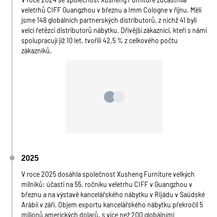
veletrhů CIFF Guangzhou v březnu a Imm Cologne v říjnu. Měli
jsme 148 globálních partnerských distributorů, z nichž 41 byli
velcí řetězci distributorů nábytku. Dřívější zákazníci, kteří s námi
spolupracují již 10 let, tvořili 42,5 % z celkového počtu
zákazníků.
2025
V roce 2025 dosáhla společnost Xusheng Furniture velkých
milníků: účasti na 55. ročníku veletrhu CIFF v Guangzhou v
březnu a na výstavě kancelářského nábytku v Rijádu v Saúdské
Arábii v září. Objem exportu kancelářského nábytku překročil 5
milionů amerických dolarů, s více než 200 globálními