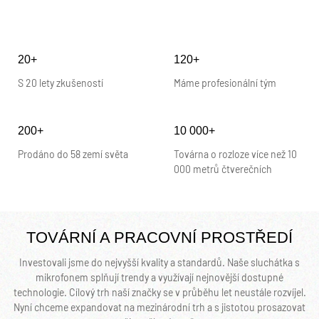
20+
120+
S 20 lety zkušeností
Máme profesionální tým
200+
10 000+
Prodáno do 58 zemí světa
Továrna o rozloze více než 10
000 metrů čtverečních
TOVÁRNÍ A PRACOVNÍ PROSTŘEDÍ
Investovali jsme do nejvyšší kvality a standardů. Naše sluchátka s
mikrofonem splňují trendy a využívají nejnovější dostupné
technologie. Cílový trh naší značky se v průběhu let neustále rozvíjel.
Nyní chceme expandovat na mezinárodní trh a s jistotou prosazovat