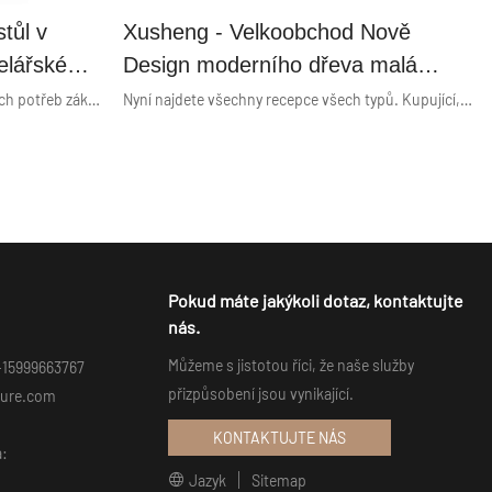
tůl v
Xusheng - Velkoobchod Nově
elářské
Design moderního dřeva malá
cí stolky
velikost salonu přední kancelář
Na základě více odlišných a jedinečných potřeb zákazníků jsme úspěšně inovovali a upgradovali naše aktuálně používané technologie. Díky své vysoké flexibilitě a všestrannosti je populární v oblasti(ech) řady Economy.
Nyní najdete všechny recepce všech typů. Kupující, kteří hledají velkoobchodní prodej Nový design moderního dřeva malé velikosti salonu přední kancelářský recepční stůl nejvyšší kvality, dosáhnou všeho, co potřebují. Xusheng se ujistěte, že všichni kupující na světě se dostanou k prodejcům, kteří jim nabízejí špičkovou řadu kvalitu produktu.
st
recepční stůl Economy series
é stoly
Pokud máte jakýkoli dotaz, kontaktujte
nás.
Můžeme s jistotou říci, že naše služby
-15999663767
přizpůsobení jsou vynikající.
ture.com
KONTAKTUJTE NÁS
a:
Jazyk
Sitemap