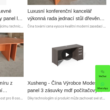
Levné
Luxusní konferenční kancelář
y panel l
výkonná rada jednací stůl dřevěný
y Economy
moderní kancelářský nábytek kulatý
Díky našemu angažovanému a vynikajícímu technickému personálu byly naše technologie modernizovány, abychom ušetřili více práce a nákladů. Rozsah jeho použití byl značně rozšířen. V současné době je široce používán v oblasti kancelářských stolů.
Čína tovární cena vysoce kvalitní moderní zasedací místnost dřevěný konferenční stůl. Malá zasedací místnost se stolem pro 4 osoby. Jednoduchý design a ekonomické náklady kancelářské zasedací místnosti dřevěný konferenční stůl.
jednací stůl cena
WeChat
míru z
Xusheng - Čína Výrobce Modesty
WhatsApp
í
panel 3 zásuvky mdf počítačový
cí pokoj
stůl Economy series
Tovární cena Kancelář zasedací místnost pro 8 osob konferenční stůl přizpůsobená velikost. Konferenční stůl velký rozměr 2,0m*1,2m. Komerční kancelářský nábytek Konferenční stůl Zasedací stůl. přizpůsobený kancelářský nábytek z MDF moderní konferenční obdélníkový velký zasedací pokoj set kavárenských stolů a židlí ve srovnání s podobnými produkty na trhu má nesrovnatelné vynikající výhody, pokud jde o výkon, kvalitu, vzhled atd., a těší se dobré pověsti na trhu.Xusheng shrnuje nedostatky minulých produktů a neustále je vylepšuje. Specifikace zakázkového MDF kancelářského nábytku moderní konferenční obdélníkový velký zasedací stůl kavárenský stůl a židle lze upravit podle vašich potřeb.
Díky technologiím si produkt může zachovat své stabilní chemické a fyzikální vlastnosti. Po úspěšném absolvování příslušných testů se čínský výrobce Modesty panel 3 zásuvkový počítačový stůl mdf ukázal jako vhodný pro oblast kancelářských stolů.
le