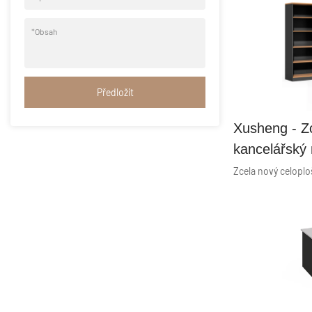
Výrobce
*
Obsah
Předložit
Xusheng - Z
kancelářský 
oblíbený poč
Economy