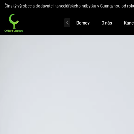
Čínský výrobce a dodavatel kancelářského nábytku v Guangzhou od roku
Domov
O nás
Kanc