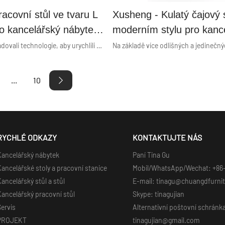
acovní stůl ve tvaru L
Xusheng - Kulatý čajový s
ro kancelářský nábytek
moderním stylu pro kanc
věný CF -L1612A 3~5
jednací kancelářské jedna
Naši technici upgradovali technologie, aby urychlili náš výrobní proces, snížili náklady a zvýšili hodnotu produktu. Na základě těchto výhod je pracovní stůl ve tvaru L pro kancelářský nábytek Moderní dřevěný CF -L1612A 3~5 let 25/ 18mm ISO9001 30 ks Morden Panel CKD je lepší v oblasti kancelářských stolů.
m ISO9001 30 ks
pro volnočasovou místno
el CKD Economy series
kancelářské jednací kulat
...
10
Řada Economy
RYCHLÉ ODKAZY
KONTAKTUJTE NÁS
Kancelářský nábytek
Paní Tina Gu
ancelářské stoly a pracovní stanice
Mobil/WhatsApp/Wechat: +86
ancelářský stůl a stůl
E-mail: tinagu@chuangdfurni
ancelářský pracovní stůl
Skype: tinagujian
ervis
Alternativní poštovní schránk
PROJEKT
tinagujian@gmail.com