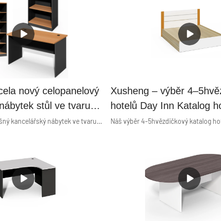
cela nový celopanelový
Xusheng – výběr 4–5hvě
nábytek stůl ve tvaru L
hotelů Day Inn Katalog h
ítačový stůl řady
nábytku pro ložnici pro h
Zcela nový celoplošný kancelářský nábytek ve tvaru L stůl populární výzkum a vývoj počítačových stolů se spoléhají na dlouholeté zkušenosti na trhu a silné vědecké výzkumné technologie. A naše odborné znalosti a technologie umožňují řešení šitá na míru pro každého zákazníka.
Vybavení hotelu/domácno
Size