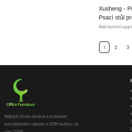
Xusheng - Pr
Psací stůl p
Moderní dře
let 25/ 18m
Morden Pan
1
2
3
K
K
K
Nejlepší čínský výrobce a dodavatel
S
kancelářského nábytku s ODM službou od
roku 2009.