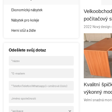
Ekonomický nábytek
Velkoobchod
počítačový s
Nábytek pro koleje
stoly kovový 
Herní stůl a židle
počítačový s
Xusheng
Odešlete svůj dotaz
*
název
*
E-mailem
Kvalitní špi
*
TelefonTelefon/Whatsapp (+ směrové číslo)
výkonný mod
Jméno společnosti
ředitelský s
ředitelský s
*
aplikace