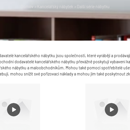
Domov
>
Kancelářský nábytek
>
Další série nábytku
avatelé kancelářského nábytku jsou společnosti, které vyrábějí a prodáv
chodní dodavatelé kancelářského nábytku převážně poskytují vybavení kanc
kého nábytku a maloobchodníkům. Mohou také pomoci spotřebitelé ušetří ná
řebují, mohou snížit své pořizovací náklady a mohou jim také poskytnout z