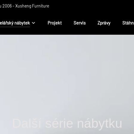
 2006 ​​- Xusheng Furniture
elářský nábytek
Projekt
Servis
Zprávy
Stáhn
Další série nábytku