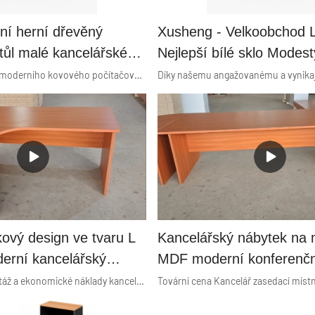
ní herní dřevěný
Xusheng - Velkoobchod 
tůl malé kancelářské
Nejlepší bílé sklo Modest
studijní stůl pc
tvar počítačový stůl řad
2022 Nový design moderního kovového počítačového stolu. Výrobci zakázkového multifunkčního dřevěného nábytku s kovovými nohami. Počítačový stůl má velmi univerzální charakter. Stůl byl připraven pro řadu použití. Používá se pro počítačové hry, ale také jako pracoviště nebo nábytek pro každodenní studentský život. Pokud chcete spojit svou profesionální činnost se zábavou na jednom místě, prezentovaný počítačový stůl je perfektním doporučením. Spoje všech dílů byly pečlivě navrženy tak, aby byla zajištěna příkladná stabilita. Ideální pro práci, učení a hraní her
tůl za výhodnou cenu -
čkový design ve tvaru L
Kancelářský nábytek na 
erní kancelářský
MDF moderní konferenčn
tůl moderní kancelářský
obdélníkový velký zaseda
Velmi snadná montáž a ekonomické náklady kancelářské manažerské stoly. Dřevěný výkonný kancelářský stůl kancelářský stůl ve tvaru L se specifikacemi odkládacího stolku. Výkonný ředitel výrobce stolů pro desku stolu o tloušťce 25 mm, 40 mm, 50 mm. Špičkový design ve tvaru L výkonný moderní kancelářský ředitelský stůl moderní kancelářský ředitelský stůl s odkládacím stolkem ve srovnání s podobnými produkty na trhu má nesrovnatelné vynikající výhody, pokud jde o výkon, kvalitu, vzhled atd., a těší se dobré pověsti na trhu. Xusheng shrnuje nedostatky minulých produktů a neustále je vylepšuje. Specifikace špičkového designu ve tvaru L, výkonný moderní kancelářský ředitelský stůl moderní kancelářský ředitelský stůl s bočním stolkem, lze přizpůsobit podle vašich potřeb.
tůl s odkládacím stolkem
set kavárenský stůl a žid