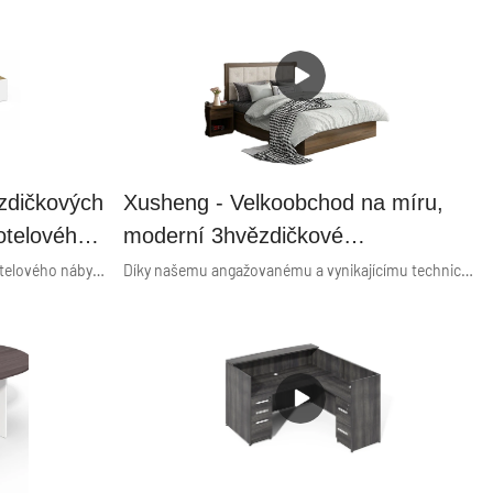
zdičkových
Xusheng - Velkoobchod na míru,
otelového
moderní 3hvězdičkové
osty
4hvězdičkové 5hvězdičkové
Náš výběr 4-5hvězdičkový katalog hotelového nábytku Day Inn pro sadu King Size pro hosty byl testován, aby splnil mezinárodní a národní standardy. Díky obětavosti našich zaměstnanců, jako jsou designéři a odborníci na výzkum a vývoj, je navržen tak, aby upoutal pozornost svým vzhledem a výkonný ve svých nově aktualizovaných funkcích. Díky svým vynikajícím vlastnostem je náš kancelářský nábytek, kancelářský stůl, kancelářská pracovní stanice, kartotéka, kancelářský stůl, kancelářské kóje, počítačový stůl, počítačový stůl, výkonný stůl, manažerský stůl, zasedací stůl, recepce, kancelářská přepážka mnohem konkurenceschopnější v trhu a přináší zákazníkům více výhod.
Díky našemu angažovanému a vynikajícímu technickému personálu byly naše technologie modernizovány, abychom ušetřili více práce a nákladů. Rozsah jeho použití byl značně rozšířen. V současné době je široce používán v oblasti sestav hotelových ložnic.
sti King
komerční hotelový nábytek do
ložnice Hotelové/domácí vybavení