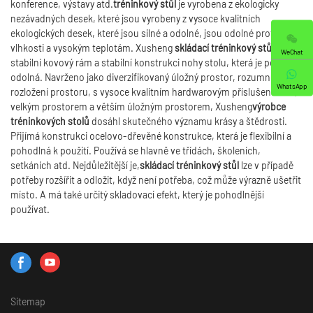
konference, výstavy atd.
tréninkový stůl
je vyrobena z ekologicky
nezávadných desek, které jsou vyrobeny z vysoce kvalitních
ekologických desek, které jsou silné a odolné, jsou odolné proti
vlhkosti a vysokým teplotám. Xusheng
skládací tréninkový stůl
má
WeChat
stabilní kovový rám a stabilní konstrukci nohy stolu, která je pevná a
odolná. Navrženo jako diverzifikovaný úložný prostor, rozumné
WhatsApp
rozložení prostoru, s vysoce kvalitním hardwarovým příslušenstvím,
velkým prostorem a větším úložným prostorem, Xusheng
výrobce
tréninkových stolů
dosáhl skutečného významu krásy a štědrosti.
Přijímá konstrukci ocelovo-dřevěné konstrukce, která je flexibilní a
pohodlná k použití. Používá se hlavně ve třídách, školeních,
setkáních atd. Nejdůležitější je,
skládací tréninkový stůl
lze v případě
potřeby rozšířit a odložit, když není potřeba, což může výrazně ušetřit
místo. A má také určitý skladovací efekt, který je pohodlnější
používat.
Sitemap