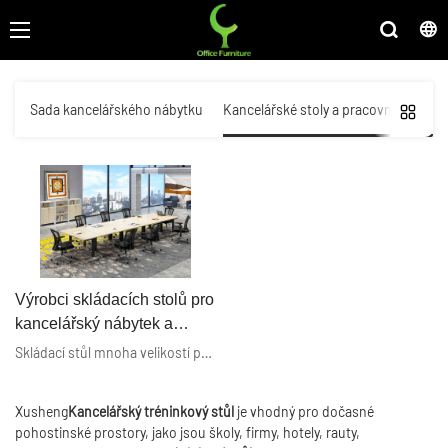
Sada kancelářského nábytku
Kancelářské stoly a pracovní stanice
Výrobci skládacích stolů pro
kancelářský nábytek a
školicích stolů na míru z
Skládací stůl mnoha velikostí pro vaše volitelné. Obdélníkový tréninkový stůl pro zaměstnance se skládacím a pohyblivým. Jednoduchý design, ale multifunkční, lze použít jako kancelářskou pracovní stanici, zasedací stůl, počítač / studijní stůl, jídelní stůl atd. Je velmi snadné sestavit. Konstrukce spodní kladky pro snadnou mobilitu, udržuje stabilitu na nerovné podlaze.
Číny | Xusheng
Xusheng
Kancelářský tréninkový stůl
je vhodný pro dočasné
pohostinské prostory, jako jsou školy, firmy, hotely, rauty,