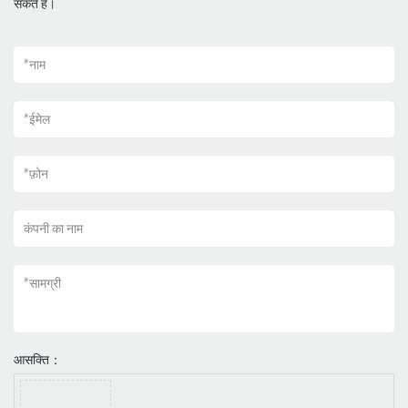
सकते हैं।
*
नाम
*
ईमेल
*
फ़ोन
कंपनी का नाम
*
सामग्री
आसक्ति：