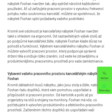
nábytek Foshan navržen tak, aby vydržel náročné každodenní
používání. Ať už zařizujete pracovní prostor s vysokou frekvencí
pohybu nebo soukromou kancelář, můžete se spolehnout, že
nábytek Foshan splní požadavky vašeho podnikání.
Kromě své odolnosti je kancelářský nábytek Foshan navržen
také s ohledem na ergonomii. Od nastavitelných výšek stolů až
po podpůrné kancelářské židle, nábytek Foshan klade důraz na
pohodlí a funkčnost. Výběrem kancelářského nábytku Foshan si
můžete vytvořit pracovní prostor, který podporuje správné
držení těla a snižuje riziko zranění, což vede ke zdravějšímu a
produktivnějšímu pracovnímu prostředí pro vaše zaměstnance.
Vybavení vašeho pracovního prostoru kancelářským nábytkem
WeChat
Foshan
Kromě základních kusů nábytku, jako jsou stoly a židle, nabízí
Foshan řadu doplňků, které vám pomohou uspořádat a
WhatsApp
přizpůsobit si pracovní prostor. Od kartoték a polic až po
organizéry na stůl a stojany na monitory, Foshan má vše, co
potřebujete k vytvoření produktivního a efektivního pracovního
prostředí. Začleněním těchto doplňků do uspořádání vaší