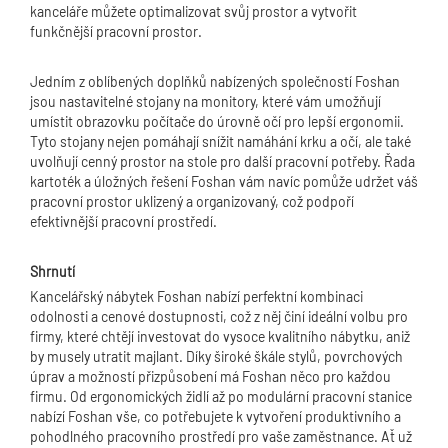
kanceláře můžete optimalizovat svůj prostor a vytvořit
funkčnější pracovní prostor.
Jedním z oblíbených doplňků nabízených společností Foshan
jsou nastavitelné stojany na monitory, které vám umožňují
umístit obrazovku počítače do úrovně očí pro lepší ergonomii.
Tyto stojany nejen pomáhají snížit namáhání krku a očí, ale také
uvolňují cenný prostor na stole pro další pracovní potřeby. Řada
kartoték a úložných řešení Foshan vám navíc pomůže udržet váš
pracovní prostor uklizený a organizovaný, což podpoří
efektivnější pracovní prostředí.
Shrnutí
Kancelářský nábytek Foshan nabízí perfektní kombinaci
odolnosti a cenové dostupnosti, což z něj činí ideální volbu pro
firmy, které chtějí investovat do vysoce kvalitního nábytku, aniž
by musely utratit majlant. Díky široké škále stylů, povrchových
úprav a možností přizpůsobení má Foshan něco pro každou
firmu. Od ergonomických židlí až po modulární pracovní stanice
nabízí Foshan vše, co potřebujete k vytvoření produktivního a
pohodlného pracovního prostředí pro vaše zaměstnance. Ať už