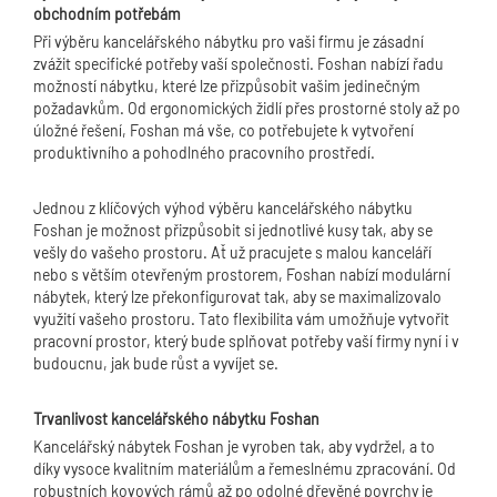
obchodním potřebám
Při výběru kancelářského nábytku pro vaši firmu je zásadní
zvážit specifické potřeby vaší společnosti. Foshan nabízí řadu
možností nábytku, které lze přizpůsobit vašim jedinečným
požadavkům. Od ergonomických židlí přes prostorné stoly až po
úložné řešení, Foshan má vše, co potřebujete k vytvoření
produktivního a pohodlného pracovního prostředí.
Jednou z klíčových výhod výběru kancelářského nábytku
Foshan je možnost přizpůsobit si jednotlivé kusy tak, aby se
vešly do vašeho prostoru. Ať už pracujete s malou kanceláří
nebo s větším otevřeným prostorem, Foshan nabízí modulární
nábytek, který lze překonfigurovat tak, aby se maximalizovalo
využití vašeho prostoru. Tato flexibilita vám umožňuje vytvořit
pracovní prostor, který bude splňovat potřeby vaší firmy nyní i v
budoucnu, jak bude růst a vyvíjet se.
Trvanlivost kancelářského nábytku Foshan
Kancelářský nábytek Foshan je vyroben tak, aby vydržel, a to
díky vysoce kvalitním materiálům a řemeslnému zpracování. Od
robustních kovových rámů až po odolné dřevěné povrchy je