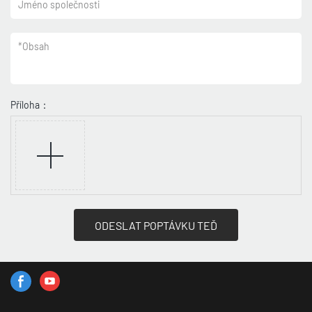
Jméno společnosti
*
Obsah
Příloha：
ODESLAT POPTÁVKU TEĎ