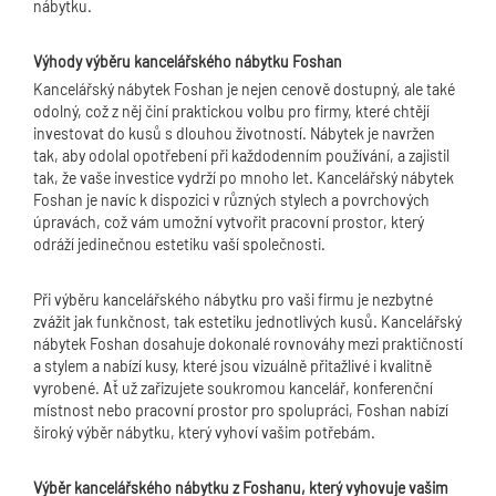
nábytku.
Výhody výběru kancelářského nábytku Foshan
Kancelářský nábytek Foshan je nejen cenově dostupný, ale také
odolný, což z něj činí praktickou volbu pro firmy, které chtějí
investovat do kusů s dlouhou životností. Nábytek je navržen
tak, aby odolal opotřebení při každodenním používání, a zajistil
tak, že vaše investice vydrží po mnoho let. Kancelářský nábytek
Foshan je navíc k dispozici v různých stylech a povrchových
úpravách, což vám umožní vytvořit pracovní prostor, který
odráží jedinečnou estetiku vaší společnosti.
Při výběru kancelářského nábytku pro vaši firmu je nezbytné
zvážit jak funkčnost, tak estetiku jednotlivých kusů. Kancelářský
nábytek Foshan dosahuje dokonalé rovnováhy mezi praktičností
a stylem a nabízí kusy, které jsou vizuálně přitažlivé i kvalitně
vyrobené. Ať už zařizujete soukromou kancelář, konferenční
místnost nebo pracovní prostor pro spolupráci, Foshan nabízí
široký výběr nábytku, který vyhoví vašim potřebám.
Výběr kancelářského nábytku z Foshanu, který vyhovuje vašim