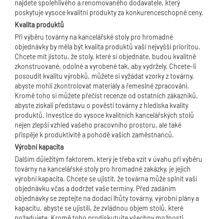
najdete spolehlivého a renomovaného dodavatele, který
poskytuje vysoce kvalitní produkty za konkurenceschopné ceny.
Kvalita produktů
Při výběru továrny na kancelářské stoly pro hromadné
objednávky by měla být kvalita produktů vaší nejvyšší prioritou.
Chcete mít jistotu, že stoly, které si objednáte, budou kvalitně
zkonstruované, odolné a vyrobené tak, aby vydržely. Chcete-li
posoudit kvalitu výrobků, můžete si vyžádat vzorky z továrny,
abyste mohli zkontrolovat materiály a řemeslné zpracování.
Kromě toho si můžete přečíst recenze od ostatních zákazníků,
abyste získali představu o pověsti továrny z hlediska kvality
produktů. Investice do vysoce kvalitních kancelářských stolů
nejen zlepší vzhled vašeho pracovního prostoru, ale také
přispěje k produktivitě a pohodě vašich zaměstnanců.
Výrobní kapacita
Dalším důležitým faktorem, který je třeba vzít v úvahu při výběru
továrny na kancelářské stoly pro hromadné zakázky, je jejich
výrobní kapacita. Chcete se ujistit, že továrna může splnit vaši
objednávku včas a dodržet vaše termíny. Před zadáním
objednávky se zeptejte na dodací lhůty továrny, výrobní plány a
kapacitu, abyste se ujistili, že zvládnou objem stolů, které
požadujete. Kromě toho prodiskutujte všechny možnosti