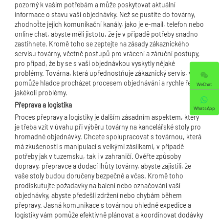
pozorný k vašim potřebám a může poskytovat aktuální
informace o stavu vaší objednávky. Než se pustíte do továrny,
zhodnoťte jejich komunikační kanály, jako je e-mail, telefon nebo
online chat, abyste měli jistotu, že je v případě potřeby snadno
zastihnete. Kromě toho se zeptejte na zásady zákaznického
servisu továrny, včetně postupů pro vrácení a záruční postupy,
pro případ, že by se s vaší objednávkou vyskytly nějaké
problémy. Továrna, která upřednostňuje zákaznický servis, vám
pomůže hladce procházet procesem objednávání a rychle řešit
WeChat
jakékoli problémy.
Přeprava a logistika
WhatsApp
Proces přepravy a logistiky je dalším zásadním aspektem, který
je třeba vzít v úvahu při výběru továrny na kancelářské stoly pro
hromadné objednávky. Chcete spolupracovat s továrnou, která
má zkušenosti s manipulací s velkými zásilkami, v případě
potřeby jak v tuzemsku, tak i v zahraničí. Ověřte způsoby
dopravy, přepravce a dodací lhůty továrny, abyste zajistili, že
vaše stoly budou doručeny bezpečně a včas. Kromě toho
prodiskutujte požadavky na balení nebo označování vaší
objednávky, abyste předešli zdržení nebo chybám během
přepravy. Jasná komunikace s továrnou ohledně expedice a
logistiky vám pomůže efektivně plánovat a koordinovat dodávky