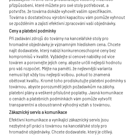
přizpůsobení, které můžete pro své stoly potřebovat, a
potvrďte, že továrna dokáže vyhovět vašim specifikacím.
Továrna s dostatečnou výrobní kapacitou vám pomůže vyhnout
se zpožděním a zajistí efektivní zpracování vaší objednávky.
Ceny a platební podmínky
Při zadávání zdrojů do továrny na kancelářské stoly pro
hromadné objednávky je významným hlediskem cena. Chcete
najít dodavatele, který nabízí konkurenceschopné ceny bez
kompromisů v kvalitě. Vyžádejte si cenové nabídky od více
továren a porovnejte jejich ceny, abyste určili nejlepší hodnotu
pro váš rozpočet. Mějte na paměti, že nejlevnější varianta
nemusí být vždy tou nejlepší volbou, pokud to znamená
obětovat kvalitu. Kromě toho prodiskutujte platební podmínky s
továrnou, abyste porozuměli jejich požadavkům na zálohy,
platební plány a veškeré příslušné poplatky. Jasná komunikace
o cenách a platebních podmínkách vám pomůže vytvořit
transparentní a oboustranně výhodný vztah s továrnou.
Zákaznický servis a komunikace
Efektivní komunikace a vynikající zákaznický servis jsou
nezbytné při práci s továrnou na kancelářské stoly pro
hromadné objednávky. Chcete dodavatele, který je citlivý,